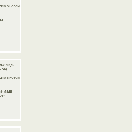
ли
ье миди
ое)