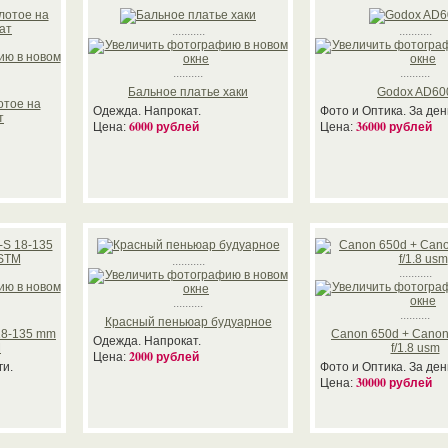
...........
...........
..........
..........
Бальное платье хаки
Godox AD60
отое на
Одежда. Напрокат.
Фото и Оптика. За ден
т
6000 рублей
36000 рублей
Цена:
Цена:
...........
...........
..........
..........
Красный пеньюар будуарное
18-135 mm
Canon 650d + Canon
Одежда. Напрокат.
M
f/1.8 usm
2000 рублей
Цена:
ги.
Фото и Оптика. За ден
30000 рублей
Цена: