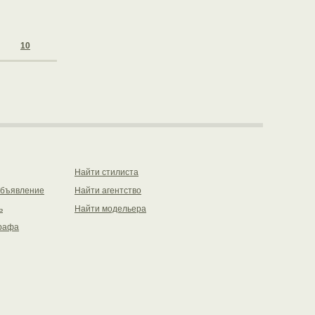
10
Найти стилиста
объявление
Найти агентство
ь
Найти модельера
рафа