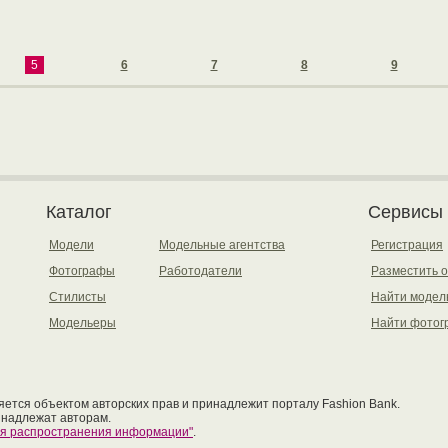
5
6
7
8
9
Каталог
Сервисы
Модели
Модельные агентства
Регистрация
Фотографы
Работодатели
Разместить 
Стилисты
Найти модел
Модельеры
Найти фотог
ется объектом авторских прав и принадлежит порталу Fashion Bank.
инадлежат авторам.
ия распространения информации"
.