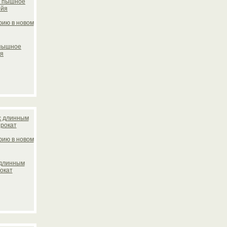
 пышное
йя
 длинным
окат