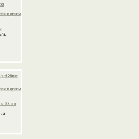
0
ьги.
 ef 28mm
ьги.