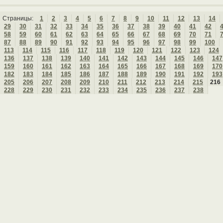
Страницы:
1
2
3
4
5
6
7
8
9
10
11
12
13
14
29
30
31
32
33
34
35
36
37
38
39
40
41
42
58
59
60
61
62
63
64
65
66
67
68
69
70
71
87
88
89
90
91
92
93
94
95
96
97
98
99
100
113
114
115
116
117
118
119
120
121
122
123
124
136
137
138
139
140
141
142
143
144
145
146
147
159
160
161
162
163
164
165
166
167
168
169
170
182
183
184
185
186
187
188
189
190
191
192
193
205
206
207
208
209
210
211
212
213
214
215
216
228
229
230
231
232
233
234
235
236
237
238