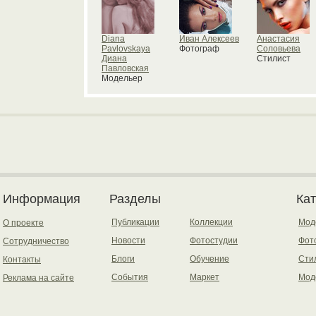
Diana
Иван Алексеев
Анастасия
Pavlovskaya
Фотограф
Соловьева
Диана
Стилист
Павловская
Модельер
Информация
Разделы
Ка
Публикации
Коллекции
Мод
О проекте
Новости
Фотостудии
Фот
Сотрудничество
Блоги
Обучение
Сти
Контакты
События
Маркет
Мод
Реклама на сайте