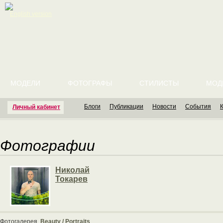
English version
МОДЕЛИ
ФОТОГРАФЫ
СТИЛИСТЫ
МОД
Блоги
Публикации
Новости
События
Личный кабинет
Фотографии
Николай
Токарев
Фотогалерея
Beauty / Portraits