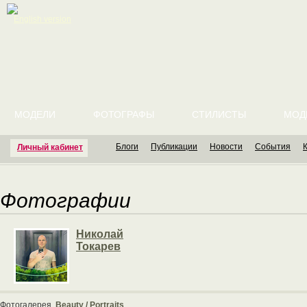
English version
МОДЕЛИ
ФОТОГРАФЫ
СТИЛИСТЫ
МОД
Блоги
Публикации
Новости
События
Личный кабинет
Фотографии
Николай
Токарев
Фотогалерея
Beauty / Portraits