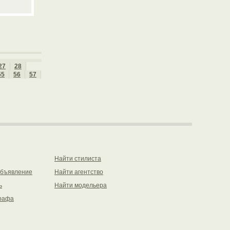
27
28
55
56
57
Найти стилиста
объявление
Найти агентство
ь
Найти модельера
рафа