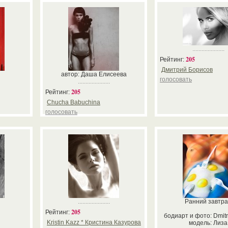
.....................
205
Рейтинг:
Дмитрий Борисов
автор: Даша Елисеева
голосовать
.....................
205
Рейтинг:
Chucha Babuchina
голосовать
.....................
Ранний завтра
205
Рейтинг:
бодиарт и фото: Dmitr
Kristin Kazz * Кристина Казурова
модель: Лиза