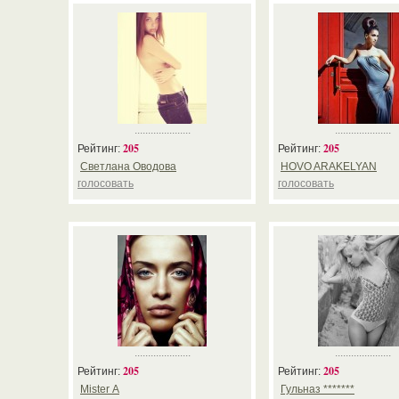
.....................
.....................
205
205
Рейтинг:
Рейтинг:
Светлана Оводова
HOVO ARAKELYAN
голосовать
голосовать
.....................
.....................
205
205
Рейтинг:
Рейтинг:
Mister А
Гульназ *******