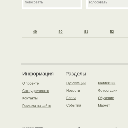
голосовать
голосовать
49
50
51
52
Информация
Разделы
Публикации
Коллекции
О проекте
Новости
Фотостудии
Сотрудничество
Блоги
Обучение
Контакты
События
Маркет
Реклама на сайте