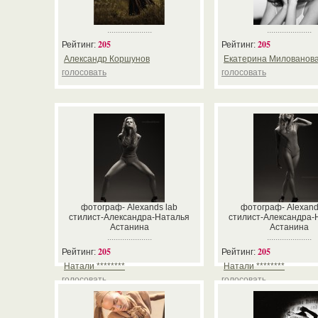
.....................
.....................
205
205
Рейтинг:
Рейтинг:
Александр Коршунов
Екатерина Милованов
голосовать
голосовать
фотограф- Alexands lab
фотограф- Alexand
стилист-Александра-Наталья
стилист-Александра-
Астанина
Астанина
.....................
.....................
205
205
Рейтинг:
Рейтинг:
Натали ********
Натали ********
голосовать
голосовать