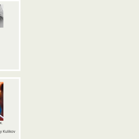
к.
y Kulikov