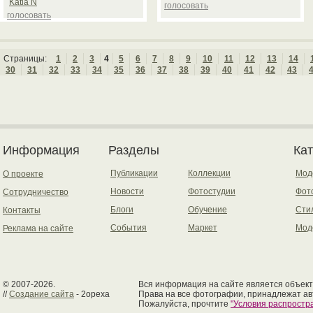
Katia N
голосовать
голосовать
Страницы:
1
2
3
4
5
6
7
8
9
10
11
12
13
14
30
31
32
33
34
35
36
37
38
39
40
41
42
43
Информация
Разделы
Ка
Публикации
Коллекции
Мод
О проекте
Новости
Фотостудии
Фот
Сотрудничество
Блоги
Обучение
Сти
Контакты
События
Маркет
Мод
Реклама на сайте
© 2007-2026.
Вся информация на сайте является объект
//
Создание сайта
- 2opexa
Права на все фотографии, принадлежат ав
Пожалуйста, прочтите
"Условия распрост