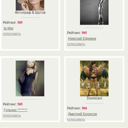
Фотограф В.Шутов
.....................
505
Рейтинг:
.....................
Ia Mar
505
Рейтинг:
голосовать
Николай Ефимов
голосовать
.....................
Dominant
.....................
505
Рейтинг:
504
Рейтинг:
Гульназ *******
Дмитрий Борисов
голосовать
голосовать