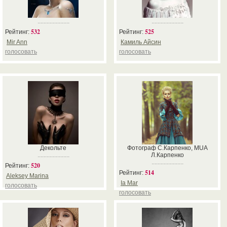
.....................
.....................
532
525
Рейтинг:
Рейтинг:
Mir Ann
Камиль Айсин
голосовать
голосовать
Декольте
Фотограф С.Карпенко, MUA
.....................
Л.Карпенко
.....................
520
Рейтинг:
514
Рейтинг:
Aleksey Marina
Ia Mar
голосовать
голосовать