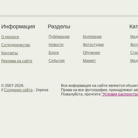
Информация
Разделы
Ка
Публикации
Коллекции
Мод
О проекте
Новости
Фотостудии
Фот
Сотрудничество
Блоги
Обучение
Сти
Контакты
События
Маркет
Мод
Реклама на сайте
© 2007-2026.
Вся информация на сайте является объект
//
Создание сайта
- 2opexa
Права на все фотографии, принадлежат ав
Пожалуйста, прочтите
"Условия распрост