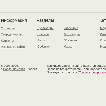
Информация
Разделы
Ка
Публикации
Коллекции
Мод
О проекте
Новости
Фотостудии
Фот
Сотрудничество
Блоги
Обучение
Сти
Контакты
События
Маркет
Мод
Реклама на сайте
© 2007-2026.
Вся информация на сайте является объект
//
Создание сайта
- 2opexa
Права на все фотографии, принадлежат ав
Пожалуйста, прочтите
"Условия распрост