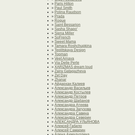
»
Paris Hilton
»
Paul Smith
»
Polina Raudson
»
Prada
»
Rogue
»
Saint Bessarion
»
Sasha Shapo'
»
Siena Miller
»
SoFrench
»
Sweet Mama
»
Tamara Roshchupkina
»
Teplitskaya Design
»
Topman
»
Veet Arnava
»
Via Delle Perle
»
XARIZMAS dream loud
»
Zaira Gatagazheva
»
Zet Day
»
Zhanar
»
Айдархан Калиев
»
Александр Васильев
»
Александр Костылев
»
Александр Петров
»
Александр Шабанов
»
Александра Атеева
»
Александра Загузова
»
Александра Савина
»
Александра Северин
»
АЛЕКСАНДРА УЛЬЯНОВА
»
Алексей Габило
»
Алексей Самарин
»
Алена Ахмадуллина