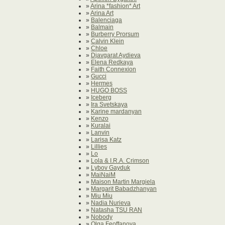
»
Arina *fashion* Art
»
Arina Art
»
Balenciaga
»
Balmain
»
Burberry Prorsum
»
Calvin Klein
»
Chloe
»
Djavgarat Aydieva
»
Elena Redkaya
»
Faith Connexion
»
Gucci
»
Hermes
»
HUGO BOSS
»
Iceberg
»
Ira Svetskaya
»
Karine mardanyan
»
Kenzo
»
Kuralai
»
Lanvin
»
Larisa Katz
»
Lillies
»
Lo
»
Lola & I.R.A. Crimson
»
Lybov Gayduk
»
MaiNaiM
»
Maison Martin Margiela
»
Margarit Babadzhanyan
»
Miu Miu
»
Nadia Nurieva
»
Natasha TSU RAN
»
Nobody
»
Olga Feoffanova