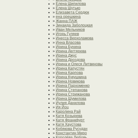
»
Елена Шипилова
»
Елена Шутько
»
Елизавета Сердюк
»
ена орешкина
»
Жанна ПАЖ
»
Зинаида Заболоцкая
»
Иван Мельников
»
Игорь Гуляев
»
Инесса Верхоламова
»
Инна Власова
»
Ирина Бунина
»
Ирина Дегтярева
»
Ирина Джус
»
Ирина Дроздова
»
Ирина и Олеся Литвиновы
»
Ирина Капустян
»
Ирина Карпова
»
Ирина Кукушкина
»
Ирина Новикова
»
Ирина Пархоменко
»
Ирина Степанова
»
Ирина Стрижанова
»
Ирина Шумилова
»
Иулия Данилова
»
Ия Йоц
»
Каролина Рай
»
Катя Козырева
»
Катя Франкфурт
»
Катя Хаустова
»
Кобякова Русудан
»
Константин Миро
»
Королёва Любовь