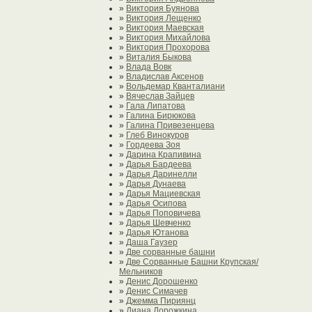
»
Виктория Буянова
»
Виктория Лещенко
»
Виктория Маевская
»
Виктория Михайлова
»
Виктория Прохорова
»
Виталия Быкова
»
Влада Вовк
»
Владислав Аксенов
»
Вольдемар Кванталиани
»
Вячеслав Зайцев
»
Гала Липатова
»
Галина Бирюкова
»
Галина Привезенцева
»
Глеб Винокуров
»
Гордеева Зоя
»
Дарина Крапивина
»
Дарья Бардеева
»
Дарья Даринелли
»
Дарья Дунаева
»
Дарья Мациевская
»
Дарья Осипова
»
Дарья Поповичева
»
Дарья Шевченко
»
Дарья Ютанова
»
Даша Гаузер
»
Две сорванные башни
»
Две Сорванные Башни Крупская/
Мельников
»
Денис Дорошенко
»
Денис Симачев
»
Джемма Пириянц
»
Диана Дорожкина