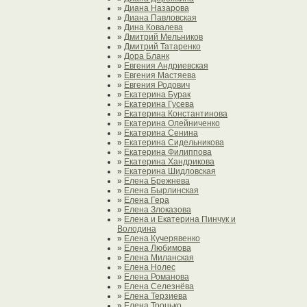
»
Диана Назарова
»
Диана Павловская
»
Дина Ковалева
»
Дмитрий Мельников
»
Дмитрий Татаренко
»
Дора Бланк
»
Евгения Андриевская
»
Евгения Мастяева
»
Евгения Родович
»
Екатерина Бурак
»
Екатерина Гусева
»
Екатерина Константинова
»
Екатерина Олейниченко
»
Екатерина Сенина
»
Екатерина Сидельникова
»
Екатерина Филиппова
»
Екатерина Хандрикова
»
Екатерина Шидловская
»
Елена Брежнева
»
Елена Бырлинская
»
Елена Гера
»
Елена Злоказова
»
Елена и Екатерина Пинчук и
Володина
»
Елена Кучерявенко
»
Елена Любимова
»
Елена Миланская
»
Елена Нолес
»
Елена Романова
»
Елена Селезнёва
»
Елена Терзиева
»
Елена Троцько