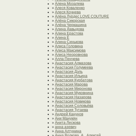
»
Алена Мозалева
»
Алеся Коваленко
»
Алеся Кочнева
»
Алёна Лурдес LOVE COUTURE
»
Алёна Сикорская
»
Алёна Черкашина
»
Алина Давыдова
»
Алина Ерастова
»
Алина Ё
»
Алина Синькова
»
Алиса Головина
»
Алиса Максимова
»
Алиса Неоровнова
»
Алла Пенчева
»
Анастасия Алмазова
»
Анастасия Голумеева
»
Анастасия Дэль
»
Анастасия Ильина
»
Анастасия Курбатова
»
Анастасия Марова
»
Анастасия Миронова
»
Анастасия Муковнина
»
Анастасия Назарова
»
Анастасия Новикова
»
Анастасия Соловьёва
»
Анастасия Тутаева
»
Андрей Канунов
»
Ани Манукян
»
Анита Лескова
»
анна азевич
»
Анна Алтунина
»
Анна Волкова_& _Алексей