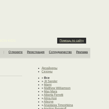
ION KIDS
Помощь по сайту
|
О проекте
Регистрация
Сотрудничество
Реклама
Дизайнеры
Сезоны
»
Все
»
Jil Sander
»
Marni
»
Matthew Williamson
»
Max Mara
»
Alberta Ferretti
»
Alina Assi
»
Allezye
»
Anastasia Timoshkina
»
Apollon Bygakoff