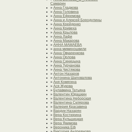
Самарин
»
Анна Гладкова
»
Анна Головина
»
Анна Ефремова
»
Анна и Алексей Бородулины
»
Анна Крейденко
»
Анна Кривеха
»
Анна Крылова
»
Анна Лафи
»
Анна Макарова
»
АННА МАМАЕВА
»
анна миминошвили
»
Анна Овчаренкова
»
Анна Орлова
»
Анна Синицына
»
Анна Турчанова
»
Анна Чистякова
»
Антон Назаров
»
Антонина Шаповалова
»
Аня Комягина
»
Ася Жукова
»
Булавкина Татьяна
»
Валентин Юдашкин
»
Валентина Неборская
»
Валентина Склярова
»
Валерия Красавина
»
Вардуи Назарян
»
Вера Костюрина
»
Вера Кульшицкая
»
Вера Якимова
»
Вероника Еф
»
Виктория Андреянова