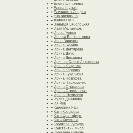
»
Елена Шипилова
»
Елена Шутько
»
Елизавета Сердюк
»
ена орешкина
»
Жанна ПАЖ
»
Зинаида Заболоцкая
»
Иван Мельников
»
Игорь Гуляев
»
Инесса Верхоламова
»
Инна Власова
»
Ирина Бунина
»
Ирина Дегтярева
»
Ирина Джус
»
Ирина Дроздова
»
Ирина и Олеся Литвиновы
»
Ирина Капустян
»
Ирина Карпова
»
Ирина Кукушкина
»
Ирина Новикова
»
Ирина Пархоменко
»
Ирина Степанова
»
Ирина Стрижанова
»
Ирина Шумилова
»
Иулия Данилова
»
Ия Йоц
»
Каролина Рай
»
Катя Козырева
»
Катя Франкфурт
»
Катя Хаустова
»
Кобякова Русудан
»
Константин Миро
»
Королёва Любовь