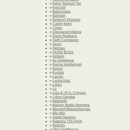
»
Arina *fashion* Art
»
Arina Art
»
Balenciaga
»
Balmain
»
Burberry Prorsum
»
Calvin Klein
»
Chloe
»
Djavgarat Aydieva
»
Elena Redkaya
»
Faith Connexion
»
Gucci
»
Hermes
»
HUGO BOSS
»
Iceberg
»
Ira Svetskaya
»
Karine mardanyan
»
Kenzo
»
Kuralai
»
Lanvin
»
Larisa Katz
»
Lillies
»
Lo
»
Lola & I.R.A. Crimson
»
Lybov Gayduk
»
MaiNaiM
»
Maison Martin Margiela
»
Margarit Babadzhanyan
»
Miu Miu
»
Nadia Nurieva
»
Natasha TSU RAN
»
Nobody
»
Olga Feoffanova