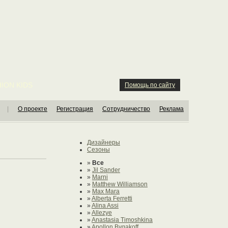
ION KIDS
Помощь по сайту
|
О проекте
Регистрация
Сотрудничество
Реклама
Дизайнеры
Сезоны
»
Все
»
Jil Sander
»
Marni
»
Matthew Williamson
»
Max Mara
»
Alberta Ferretti
»
Alina Assi
»
Allezye
»
Anastasia Timoshkina
»
Apollon Bygakoff