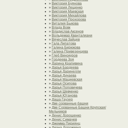
»
Виктория Буянова
»
Виктория Лещенко
»
Виктория Маевская
»
Виктория Михайлова
»
Виктория Прохорова
»
Виталия Быкова
»
Влада Вовк
»
Владислав Аксенов
»
Вольдемар Кванталиани
»
Вячеслав Зайцев
»
Гала Липатова
»
Галина Бирюкова
»
Галина Привезенцева
»
Глеб Винокуров
»
Гордеева Зоя
»
Дарина Крапивина
»
Дарья Бардеева
»
Дарья Даринелли
»
Дарья Дунаева
»
Дарья Мациевская
»
Дарья Осипова
»
Дарья Поповичева
»
Дарья Шевченко
»
Дарья Ютанова
»
Даша Гаузер
»
Две сорванные башни
»
Две Сорванные Башни Крупская/
Мельников
»
Денис Дорошенко
»
Денис Симачев
»
Джемма Пириянц
»
Диана Дорожкина