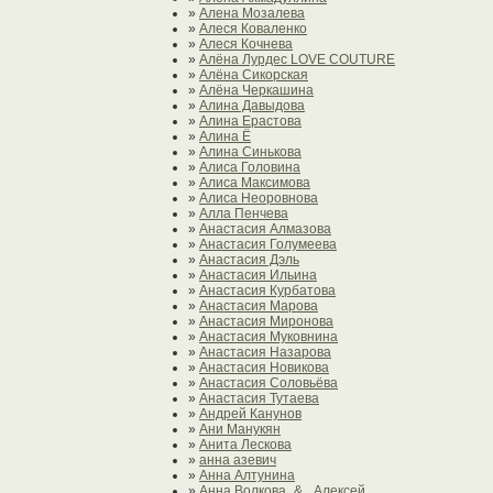
»
Алена Мозалева
»
Алеся Коваленко
»
Алеся Кочнева
»
Алёна Лурдес LOVE COUTURE
»
Алёна Сикорская
»
Алёна Черкашина
»
Алина Давыдова
»
Алина Ерастова
»
Алина Ё
»
Алина Синькова
»
Алиса Головина
»
Алиса Максимова
»
Алиса Неоровнова
»
Алла Пенчева
»
Анастасия Алмазова
»
Анастасия Голумеева
»
Анастасия Дэль
»
Анастасия Ильина
»
Анастасия Курбатова
»
Анастасия Марова
»
Анастасия Миронова
»
Анастасия Муковнина
»
Анастасия Назарова
»
Анастасия Новикова
»
Анастасия Соловьёва
»
Анастасия Тутаева
»
Андрей Канунов
»
Ани Манукян
»
Анита Лескова
»
анна азевич
»
Анна Алтунина
»
Анна Волкова_& _Алексей