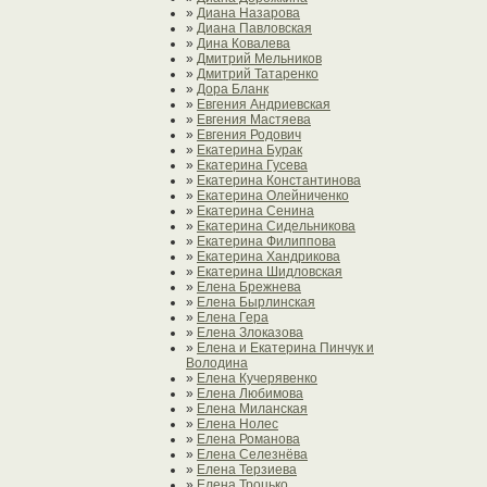
»
Диана Назарова
»
Диана Павловская
»
Дина Ковалева
»
Дмитрий Мельников
»
Дмитрий Татаренко
»
Дора Бланк
»
Евгения Андриевская
»
Евгения Мастяева
»
Евгения Родович
»
Екатерина Бурак
»
Екатерина Гусева
»
Екатерина Константинова
»
Екатерина Олейниченко
»
Екатерина Сенина
»
Екатерина Сидельникова
»
Екатерина Филиппова
»
Екатерина Хандрикова
»
Екатерина Шидловская
»
Елена Брежнева
»
Елена Бырлинская
»
Елена Гера
»
Елена Злоказова
»
Елена и Екатерина Пинчук и
Володина
»
Елена Кучерявенко
»
Елена Любимова
»
Елена Миланская
»
Елена Нолес
»
Елена Романова
»
Елена Селезнёва
»
Елена Терзиева
»
Елена Троцько