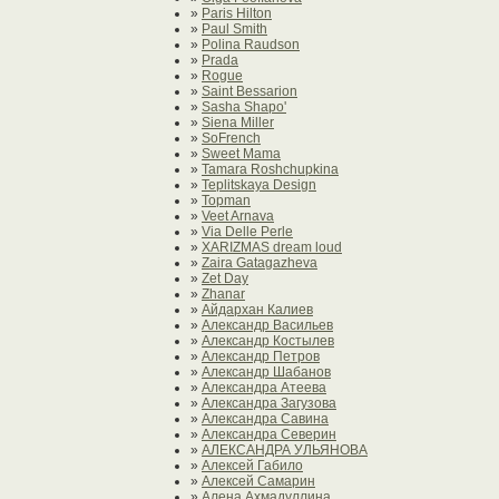
»
Paris Hilton
»
Paul Smith
»
Polina Raudson
»
Prada
»
Rogue
»
Saint Bessarion
»
Sasha Shapo'
»
Siena Miller
»
SoFrench
»
Sweet Mama
»
Tamara Roshchupkina
»
Teplitskaya Design
»
Topman
»
Veet Arnava
»
Via Delle Perle
»
XARIZMAS dream loud
»
Zaira Gatagazheva
»
Zet Day
»
Zhanar
»
Айдархан Калиев
»
Александр Васильев
»
Александр Костылев
»
Александр Петров
»
Александр Шабанов
»
Александра Атеева
»
Александра Загузова
»
Александра Савина
»
Александра Северин
»
АЛЕКСАНДРА УЛЬЯНОВА
»
Алексей Габило
»
Алексей Самарин
»
Алена Ахмадуллина