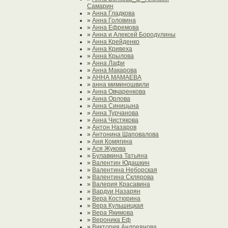
Самарин
»
Анна Гладкова
»
Анна Головина
»
Анна Ефремова
»
Анна и Алексей Бородулины
»
Анна Крейденко
»
Анна Кривеха
»
Анна Крылова
»
Анна Лафи
»
Анна Макарова
»
АННА МАМАЕВА
»
анна миминошвили
»
Анна Овчаренкова
»
Анна Орлова
»
Анна Синицына
»
Анна Турчанова
»
Анна Чистякова
»
Антон Назаров
»
Антонина Шаповалова
»
Аня Комягина
»
Ася Жукова
»
Булавкина Татьяна
»
Валентин Юдашкин
»
Валентина Неборская
»
Валентина Склярова
»
Валерия Красавина
»
Вардуи Назарян
»
Вера Костюрина
»
Вера Кульшицкая
»
Вера Якимова
»
Вероника Еф
»
Виктория Андреянова