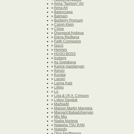
»
Arina *fashion* Art
»
Arina Art
»
Balenciaga
»
Balmain
»
Burberry Prorsum
»
Calvin Klein
»
Chloe
»
Djavgarat Aydieva
»
Elena Redkaya
»
Faith Connexion
»
Gucci
»
Hermes
»
HUGO BOSS
»
Iceberg
»
Ira Svetskaya
»
Karine mardanyan
»
Kenzo
»
Kuralai
»
Lanvin
»
Larisa Katz
»
Lillies
»
Lo
»
Lola & I.R.A. Crimson
»
Lybov Gayduk
»
MaiNaiM
»
Maison Martin Margiela
»
Margarit Babadzhanyan
»
Miu Miu
»
Nadia Nurieva
»
Natasha TSU RAN
»
Nobody
»
Olga Feoffanova