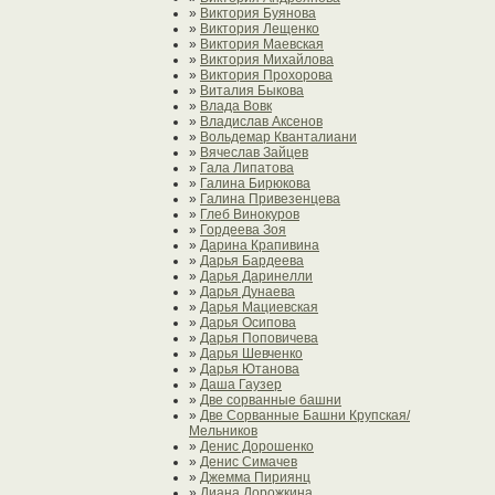
»
Виктория Буянова
»
Виктория Лещенко
»
Виктория Маевская
»
Виктория Михайлова
»
Виктория Прохорова
»
Виталия Быкова
»
Влада Вовк
»
Владислав Аксенов
»
Вольдемар Кванталиани
»
Вячеслав Зайцев
»
Гала Липатова
»
Галина Бирюкова
»
Галина Привезенцева
»
Глеб Винокуров
»
Гордеева Зоя
»
Дарина Крапивина
»
Дарья Бардеева
»
Дарья Даринелли
»
Дарья Дунаева
»
Дарья Мациевская
»
Дарья Осипова
»
Дарья Поповичева
»
Дарья Шевченко
»
Дарья Ютанова
»
Даша Гаузер
»
Две сорванные башни
»
Две Сорванные Башни Крупская/
Мельников
»
Денис Дорошенко
»
Денис Симачев
»
Джемма Пириянц
»
Диана Дорожкина