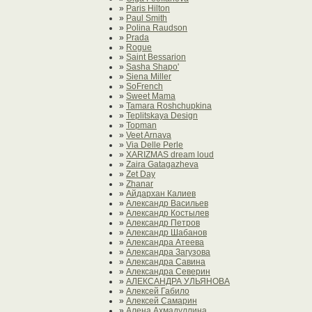
»
Paris Hilton
»
Paul Smith
»
Polina Raudson
»
Prada
»
Rogue
»
Saint Bessarion
»
Sasha Shapo'
»
Siena Miller
»
SoFrench
»
Sweet Mama
»
Tamara Roshchupkina
»
Teplitskaya Design
»
Topman
»
Veet Arnava
»
Via Delle Perle
»
XARIZMAS dream loud
»
Zaira Gatagazheva
»
Zet Day
»
Zhanar
»
Айдархан Калиев
»
Александр Васильев
»
Александр Костылев
»
Александр Петров
»
Александр Шабанов
»
Александра Атеева
»
Александра Загузова
»
Александра Савина
»
Александра Северин
»
АЛЕКСАНДРА УЛЬЯНОВА
»
Алексей Габило
»
Алексей Самарин
»
Алена Ахмадуллина