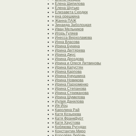
»
Елена Шипилова
»
Елена Шутько
»
Елизавета Сердюк
»
ена орешкина
»
Жанна ПАЖ
»
Зинаида Заболоцкая
»
Иван Мельников
»
Игорь Гуляев
»
Инесса Верхоламова
»
Инна Власова
»
Ирина Бунина
»
Ирина Дегтярева
»
Ирина Джус
»
Ирина Дроздова
»
Ирина и Олеся Литвиновы
»
Ирина Капустян
»
Ирина Карпова
»
Ирина Кукушкина
»
Ирина Новикова
»
Ирина Пархоменко
»
Ирина Степанова
»
Ирина Стрижанова
»
Ирина Шумилова
»
Иулия Данилова
»
Ия Йоц
»
Каролина Рай
»
Катя Козырева
»
Катя Франкфурт
»
Катя Хаустова
»
Кобякова Русудан
»
Константин Миро
»
Королёва Любовь