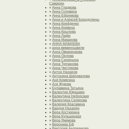
Самарин
»
Анна Гладкова
»
Анна Головина
»
Анна Ефремова
»
Анна и Алексей Бородулины
»
Анна Крейденко
»
Анна Кривеха
»
Анна Крылова
»
Анна Лафи
»
Анна Макарова
»
АННА МАМАЕВА
»
анна миминошвили
»
Анна Овчаренкова
»
Анна Орлова
»
Анна Синицына
»
Анна Турчанова
»
Анна Чистякова
»
Антон Назаров
»
Антонина Шаповалова
»
Аня Комягина
»
Ася Жукова
»
Булавкина Татьяна
»
Валентин Юдашкин
»
Валентина Неборская
»
Валентина Склярова
»
Валерия Красавина
»
Вардуи Назарян
»
Вера Костюрина
»
Вера Кульшицкая
»
Вера Якимова
»
Вероника Еф
»
Виктория Андреянова