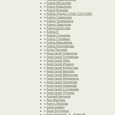
»
Алена Мозалева
»
Алеся Коваленко
»
Алеся Кочнева
»
Алёна Лурдес LOVE COUTURE
»
Алёна Сикорская
»
Алёна Черкашина
»
Алина Давыдова
»
Алина Ерастова
»
Алина Ё
»
Алина Синькова
»
Алиса Головина
»
Алиса Максимова
»
Алиса Неоровнова
»
Алла Пенчева
»
Анастасия Алмазова
»
Анастасия Голумеева
»
Анастасия Дэль
»
Анастасия Ильина
»
Анастасия Курбатова
»
Анастасия Марова
»
Анастасия Миронова
»
Анастасия Муковнина
»
Анастасия Назарова
»
Анастасия Новикова
»
Анастасия Соловьёва
»
Анастасия Тутаева
»
Андрей Канунов
»
Ани Манукян
»
Анита Лескова
»
анна азевич
»
Анна Алтунина
»
Анна Волкова_& _Алексей