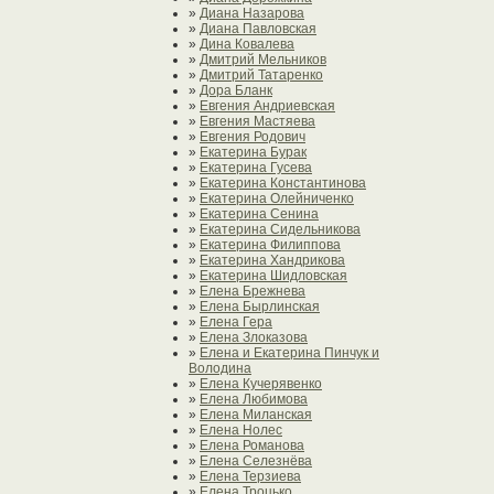
»
Диана Назарова
»
Диана Павловская
»
Дина Ковалева
»
Дмитрий Мельников
»
Дмитрий Татаренко
»
Дора Бланк
»
Евгения Андриевская
»
Евгения Мастяева
»
Евгения Родович
»
Екатерина Бурак
»
Екатерина Гусева
»
Екатерина Константинова
»
Екатерина Олейниченко
»
Екатерина Сенина
»
Екатерина Сидельникова
»
Екатерина Филиппова
»
Екатерина Хандрикова
»
Екатерина Шидловская
»
Елена Брежнева
»
Елена Бырлинская
»
Елена Гера
»
Елена Злоказова
»
Елена и Екатерина Пинчук и
Володина
»
Елена Кучерявенко
»
Елена Любимова
»
Елена Миланская
»
Елена Нолес
»
Елена Романова
»
Елена Селезнёва
»
Елена Терзиева
»
Елена Троцько