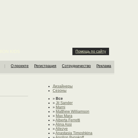
ION KIDS
Помощь по сайту
|
О проекте
Регистрация
Сотрудничество
Реклама
Дизайнеры
Сезоны
»
Все
»
Jil Sander
»
Marni
»
Matthew Williamson
»
Max Mara
»
Alberta Ferretti
»
Alina Assi
»
Allezye
»
Anastasia Timoshkina
»
Apollon Bygakoff