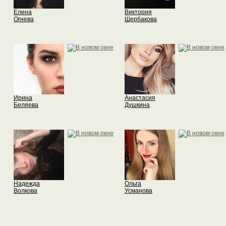
Елена
Виктория
Огнева
Щербакова
Ирина
Анастасия
Беляева
Душкина
Надежда
Ольга
Волкова
Усманова