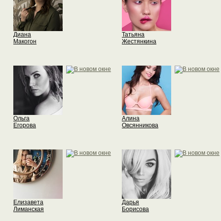
Диана
Татьяна
Макогон
Жестянкина
Ольга
Алина
Егорова
Овсянникова
Елизавета
Дарья
Лиманская
Борисова