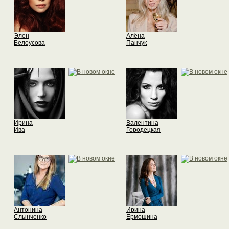
Элен
Алёна
Белоусова
Панчук
Ирина
Валентина
Ива
Городецкая
Антонина
Ирина
Слынченко
Ермошина