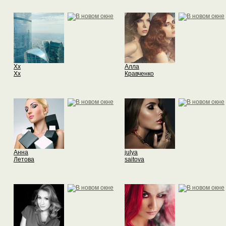
Xx
Алла
Xx
Кравченко
Анна
julya
Летова
saitova