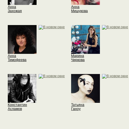
Анна
Анна
Захожая
Мишукова
Анна
Марина
Тимофеева
Чиркова
Константин
Татьяна
Асламов
Ганоу