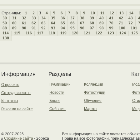
Страницы:
1
2
3
4
5
6
7
8
9
10
11
12
13
14
30
31
32
33
34
35
36
37
38
39
40
41
42
43
59
60
61
62
63
64
65
66
67
68
69
70
71
72
88
89
90
91
92
93
94
95
96
97
98
99
100
101
114
115
116
117
118
119
120
121
122
123
124
125
138
Информация
Разделы
Ка
Публикации
Коллекции
Мод
О проекте
Новости
Фотостудии
Фот
Сотрудничество
Блоги
Обучение
Сти
Контакты
События
Маркет
Мод
Реклама на сайте
© 2007-2026.
Вся информация на сайте является объект
//
Создание сайта
- 2opexa
Права на все фотографии, принадлежат ав