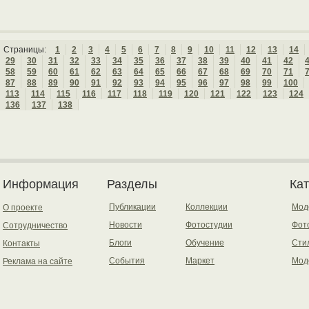
Страницы:
1
2
3
4
5
6
7
8
9
10
11
12
13
14
29
30
31
32
33
34
35
36
37
38
39
40
41
42
58
59
60
61
62
63
64
65
66
67
68
69
70
71
87
88
89
90
91
92
93
94
95
96
97
98
99
100
113
114
115
116
117
118
119
120
121
122
123
124
136
137
138
Информация
Разделы
Ка
Публикации
Коллекции
Мод
О проекте
Новости
Фотостудии
Фот
Сотрудничество
Блоги
Обучение
Сти
Контакты
События
Маркет
Мод
Реклама на сайте