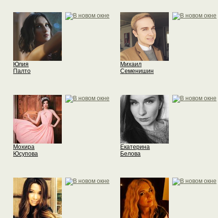
Юлия
Михаил
Палто
Семенишин
Мохира
Екатерина
Юсупова
Белова