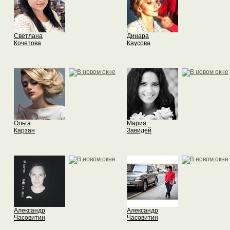
Светлана
Динара
Кочетова
Каусова
Ольга
Мария
Карзан
Завидей
Александр
Александр
Часовитин
Часовитин