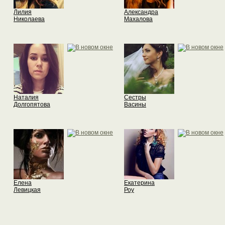
Лилия
Александра
Николаева
Махалова
Наталия
Сестры
Долгопятова
Васины
Елена
Екатерина
Левицкая
Роу