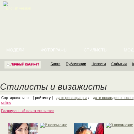
English version
МОДЕЛИ
ФОТОГРАФЫ
СТИЛИСТЫ
МОД
Блоги
Публикации
Новости
События
Личный кабинет
Стилисты и визажисты
Сортировать по: [
рейтингу
]
дате регистрации
↓
дате последнего посе
online
Расширенный поиск стилистов