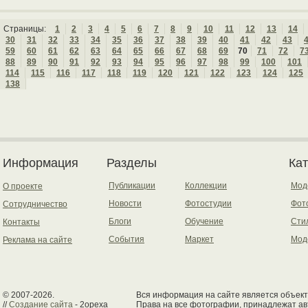
Страницы:
1
2
3
4
5
6
7
8
9
10
11
12
13
14
30
31
32
33
34
35
36
37
38
39
40
41
42
43
59
60
61
62
63
64
65
66
67
68
69
70
71
72
7
88
89
90
91
92
93
94
95
96
97
98
99
100
101
114
115
116
117
118
119
120
121
122
123
124
125
138
Информация
Разделы
Ка
Публикации
Коллекции
Мод
О проекте
Новости
Фотостудии
Фот
Сотрудничество
Блоги
Обучение
Сти
Контакты
События
Маркет
Мод
Реклама на сайте
© 2007-2026.
Вся информация на сайте является объект
//
Создание сайта
- 2opexa
Права на все фотографии, принадлежат ав