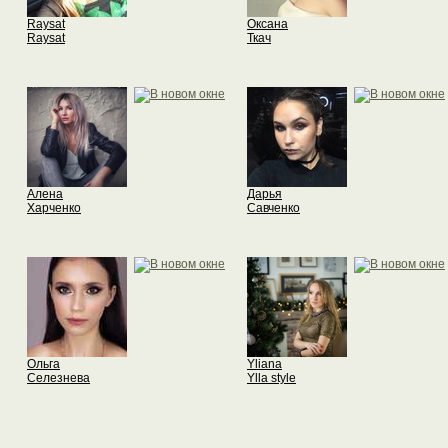
Raysat
Оксана
Raysat
Ткач
Алена
Дарья
Харченко
Савченко
Ольга
Yliana
Селезнева
Ylla style