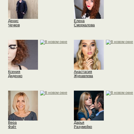
Денис
Елена
Чечков
Сморкалова
Ксения
Анастасия
Диденко
Журавлева
Вера
Дарья
Фэйт
Разумейко