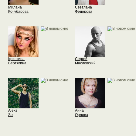
Милана
Светлана
Кочубарова
Фёдорова
Кристина
Сергей
Вертягина
Масловский
Aleks
Анна
Se
Орлова