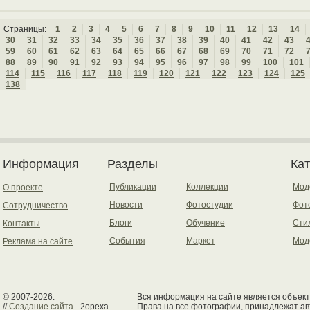
Страницы:
1
2
3
4
5
6
7
8
9
10
11
12
13
14
30
31
32
33
34
35
36
37
38
39
40
41
42
43
59
60
61
62
63
64
65
66
67
68
69
70
71
72
88
89
90
91
92
93
94
95
96
97
98
99
100
101
114
115
116
117
118
119
120
121
122
123
124
125
138
Информация
Разделы
Ка
Публикации
Коллекции
Мод
О проекте
Новости
Фотостудии
Фот
Сотрудничество
Блоги
Обучение
Сти
Контакты
События
Маркет
Мод
Реклама на сайте
© 2007-2026.
Вся информация на сайте является объект
//
Создание сайта
- 2opexa
Права на все фотографии, принадлежат ав