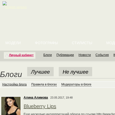
English version
МОДЕЛИ
ФОТОГРАФЫ
СТИЛИСТЫ
МОД
Блоги
Публикации
Новости
События
Личный кабинет
Лучшее
Не лучшее
Блоги
Настройка блога
Правила в блогах
Модераторы в блоге
Алина Алимова
23.05.2017, 19:48
Blueberry Lips
Еще несколько интерпретаций образа по ссылке http://www.fash