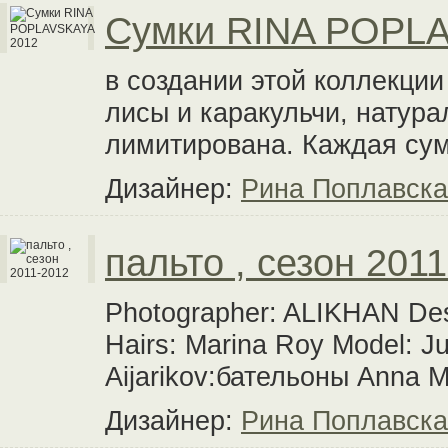
Сумки RINA POPL
в создании этой коллекци
лисы и каракульчи, натур
лимитирована. Каждая су
Дизайнер:
Рина Поплавск
пальто , сезон 201
Photographer: ALIKHAN Des
Hairs: Marina Roy Model: J
Aijarikov:бательоны Anna Mi
Дизайнер:
Рина Поплавск