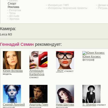
– Бизнес
Спорт
– Интересует ТФП
– Делаю 
Реклама
– Интересны творческие проекты
– Ретушь
– Репортаж
– Трэш
– Art-nude
– Эротика
Камера:
Leica M3
Геннадий Семин
рекомендует:
Юлия Космос
фотограф
Юлия Волкова
Annbeauty
. ROY
стилист
модель
Kartashova
стилист
Сергей Лонгрей
Анатоль Грин
Ника Шатова
S. Shayda
стилист
фотограф
фотограф
фотограф