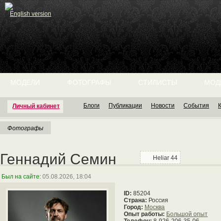
English version
МОДЕЛИ
ФОТОГРАФЫ
СТИЛИСТЫ
МОД
Блоги
Публикации
Новости
События
Личный кабинет
Фотографы
Геннадий Семин
Heliar 44
Был на сайте:
05.08.2026, 18:04
ID:
85204
Страна:
Россия
Город:
Москва
Опыт работы:
Большой опыт