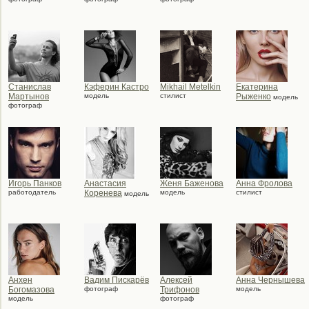
Станислав
Кэферин Кастро
Mikhail Metelkin
Екатерина
Мартынов
модель
стилист
Рыженко
модель
фотограф
Игорь Панков
Анастасия
Женя Баженова
Анна Фролова
работодатель
Коренева
модель
стилист
модель
Анхен
Вадим Пискарёв
Алексей
Анна Чернышева
Богомазова
фотограф
Трифонов
модель
модель
фотограф