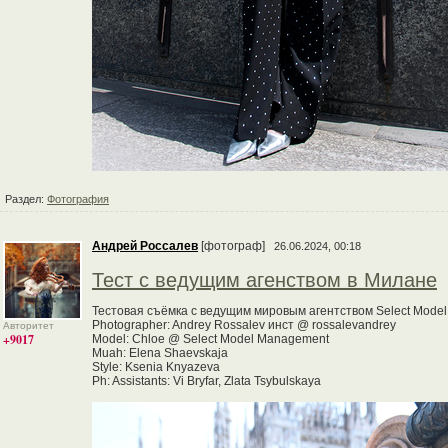
Раздел:
Фотография
Андрей Россалев
[фотограф]
26.06.2024, 00:18
Тест с ведущим агенством в Милане
Тестовая съёмка с ведущим мировым агентством Select Mode
Photographer: Andrey Rossalev инст @ rossalevandrey
Авторитет
+9017
Model: Chloe @ Select Model Management
Muah: Elena Shaevskaja
Style: Ksenia Knyazeva
Ph: Assistants: Vi Bryfar, Zlata Tsybulskaya