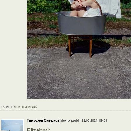
Раздел:
Услуги моделей
Тимофей Смирнов
[фотограф]
21.06.2024, 09:33
Elizabeth