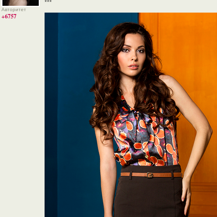
***
Авторитет
+6757