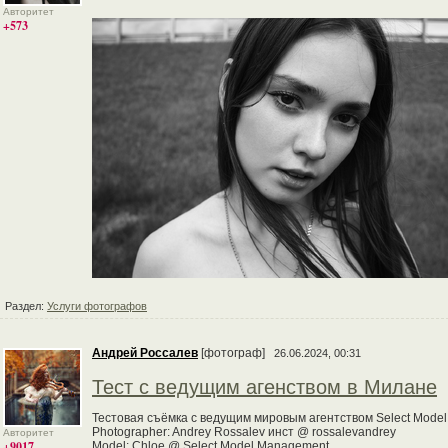
Авторитет
+573
Раздел:
Услуги фотографов
Андрей Россалев
[фотограф]
26.06.2024, 00:31
Тест с ведущим агенством в Милане
Тестовая съёмка с ведущим мировым агентством Select Mode
Photographer: Andrey Rossalev инст @ rossalevandrey
Авторитет
+9017
Model: Chloe @ Select Model Management