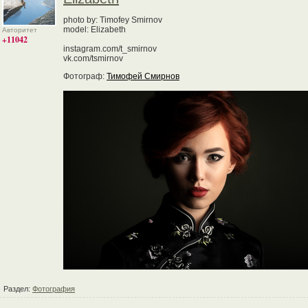
photo by: Timofey Smirnov
model: Elizabeth
Авторитет
+11042
instagram.com/t_smirnov
vk.com/tsmirnov
Фотограф:
Тимофей Смирнов
Раздел:
Фотография