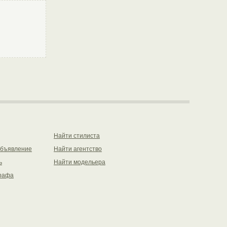
Найти стилиста
объявление
Найти агентство
ь
Найти модельера
рафа