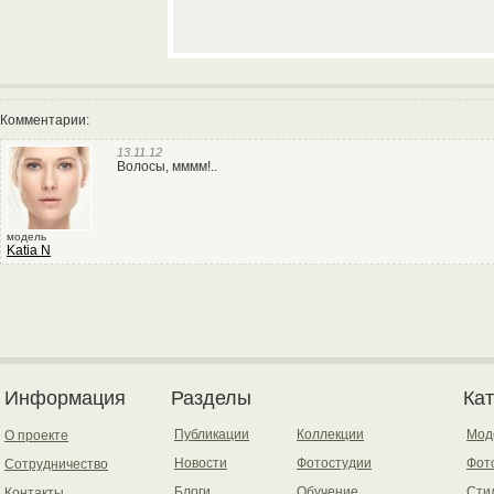
Комментарии:
13.11.12
Волосы, мммм!..
модель
Katia N
Информация
Разделы
Ка
Публикации
Коллекции
Мод
О проекте
Новости
Фотостудии
Фот
Сотрудничество
Блоги
Обучение
Сти
Контакты