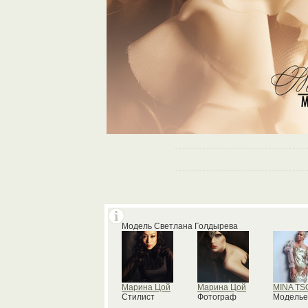
Модель Светлана Голдырева
Марина Цой
Марина Цой
MINA TS
Стилист
Фотограф
Моделье