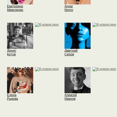
Екатерина
Anvar
Миколенко
Norov
Денис
Дмитрий
Котов
Серов
Елена
Алексей
Рыкова
Иванов