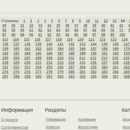
Страницы:
1
2
3
4
5
6
7
8
9
10
11
12
13
14
29
30
31
32
33
34
35
36
37
38
39
40
41
42
58
59
60
61
62
63
64
65
66
67
68
69
70
71
87
88
89
90
91
92
93
94
95
96
97
98
99
100
113
114
115
116
117
118
119
120
121
122
123
124
136
137
138
139
140
141
142
143
144
145
146
147
159
160
161
162
163
164
165
166
167
168
169
170
182
183
184
185
186
187
188
189
190
191
192
193
205
206
207
208
209
210
211
212
213
214
215
216
228
229
230
231
232
233
234
235
236
237
238
239
251
252
253
254
255
256
257
258
259
260
261
262
274
275
276
277
278
279
280
281
282
283
284
285
297
298
299
300
301
302
303
304
305
306
307
308
Информация
Разделы
Ка
Публикации
Коллекции
Мод
О проекте
Новости
Фотостудии
Фот
Сотрудничество