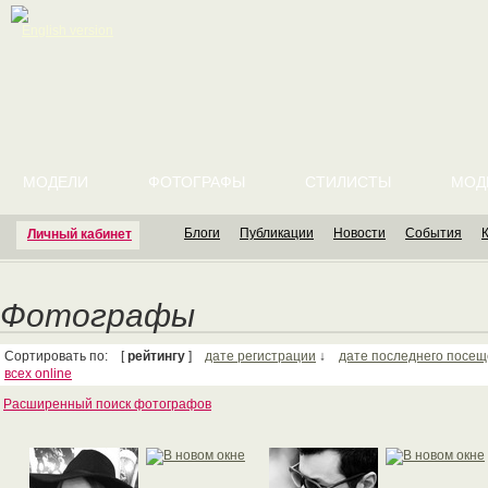
English version
МОДЕЛИ
ФОТОГРАФЫ
СТИЛИСТЫ
МОД
Блоги
Публикации
Новости
События
Личный кабинет
Фотографы
Сортировать по: [
рейтингу
]
дате регистрации
↓
дате последнего посе
всех online
Расширенный поиск фотографов