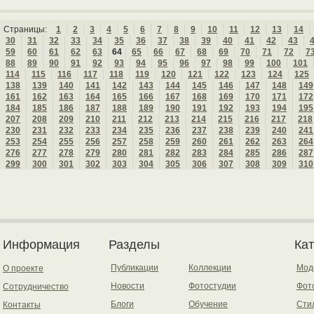
Страницы:
1
2
3
4
5
6
7
8
9
10
11
12
13
14
30
31
32
33
34
35
36
37
38
39
40
41
42
43
59
60
61
62
63
64
65
66
67
68
69
70
71
72
7
88
89
90
91
92
93
94
95
96
97
98
99
100
101
114
115
116
117
118
119
120
121
122
123
124
125
138
139
140
141
142
143
144
145
146
147
148
149
161
162
163
164
165
166
167
168
169
170
171
172
184
185
186
187
188
189
190
191
192
193
194
195
207
208
209
210
211
212
213
214
215
216
217
218
230
231
232
233
234
235
236
237
238
239
240
241
253
254
255
256
257
258
259
260
261
262
263
264
276
277
278
279
280
281
282
283
284
285
286
287
299
300
301
302
303
304
305
306
307
308
309
310
Информация
Разделы
Ка
Публикации
Коллекции
Мод
О проекте
Новости
Фотостудии
Фот
Сотрудничество
Блоги
Обучение
Сти
Контакты