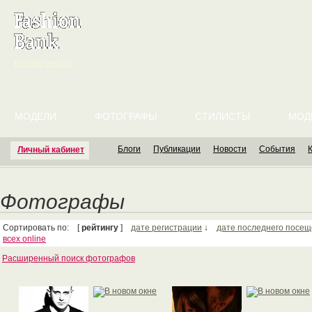
English version
МОДЕЛИ
ФОТОГРАФЫ
СТИЛИСТЫ
МОД
Блоги
Публикации
Новости
События
Личный кабинет
Фотографы
Сортировать по: [
рейтингу
]
дате регистрации
↓
дате последнего посе
всех online
Расширенный поиск фотографов