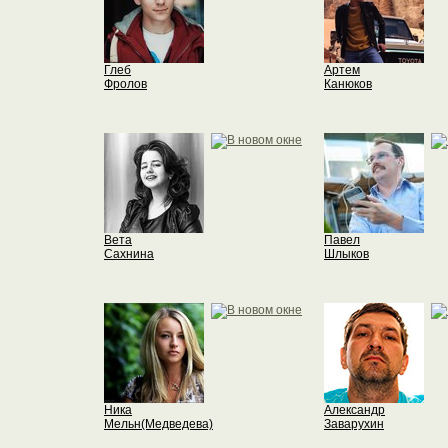
Глеб
Артем
Фролов
Канюков
Вета
Павел
Сахнина
Шлыков
Ника
Александр
Мельн(Медведева)
Заварухин