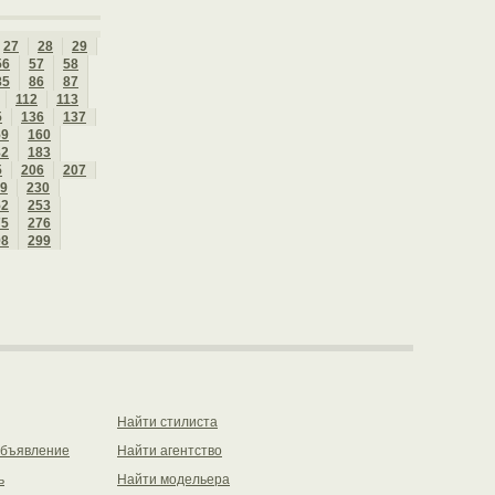
27
28
29
56
57
58
85
86
87
112
113
5
136
137
59
160
82
183
5
206
207
9
230
52
253
75
276
98
299
Найти стилиста
объявление
Найти агентство
ь
Найти модельера