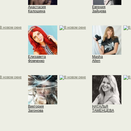
Анастасия
Евгения
Калошина
Зайцева
Елизавета
Masha
Фомченко
Allen
Виктория
НАТАЛЬЯ
Загонова
ТАМЕНЦЕВА