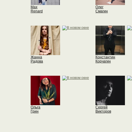
Max
Олег
Renard
Смагин
Жанна
Константин
Радова
Корчагин
Ольга
Сергей
Грин
Викторов