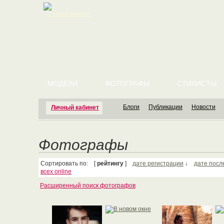
English version
МОДЕЛИ
ФОТОГРАФЫ
СТИЛИСТЫ
Блоги
Публикации
Новости
Личный кабинет
Фотографы
Сортировать по: [
рейтингу
]
дате регистрации
↓
дате посл
всех online
Расширенный поиск фотографов