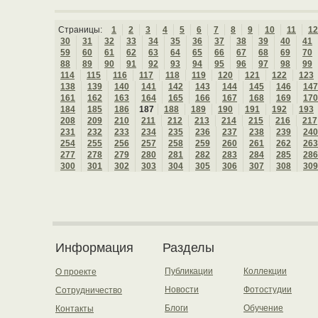
Страницы:
1
2
3
4
5
6
7
8
9
10
11
12
30
31
32
33
34
35
36
37
38
39
40
41
59
60
61
62
63
64
65
66
67
68
69
70
88
89
90
91
92
93
94
95
96
97
98
99
114
115
116
117
118
119
120
121
122
123
138
139
140
141
142
143
144
145
146
147
161
162
163
164
165
166
167
168
169
170
184
185
186
187
188
189
190
191
192
193
208
209
210
211
212
213
214
215
216
217
231
232
233
234
235
236
237
238
239
240
254
255
256
257
258
259
260
261
262
263
277
278
279
280
281
282
283
284
285
286
300
301
302
303
304
305
306
307
308
309
Информация
Разделы
Публикации
Коллекции
О проекте
Новости
Фотостудии
Сотрудничество
Блоги
Обучение
Контакты