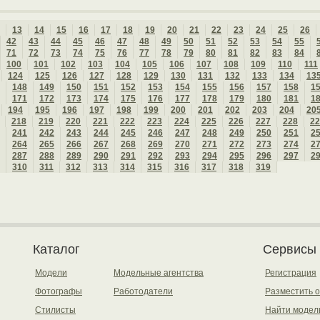
13
14
15
16
17
18
19
20
21
22
23
24
25
26
42
43
44
45
46
47
48
49
50
51
52
53
54
55
71
72
73
74
75
76
77
78
79
80
81
82
83
84
100
101
102
103
104
105
106
107
108
109
110
111
124
125
126
127
128
129
130
131
132
133
134
13
148
149
150
151
152
153
154
155
156
157
158
1
171
172
173
174
175
176
177
178
179
180
181
1
194
195
196
197
198
199
200
201
202
203
204
20
218
219
220
221
222
223
224
225
226
227
228
22
241
242
243
244
245
246
247
248
249
250
251
2
264
265
266
267
268
269
270
271
272
273
274
2
287
288
289
290
291
292
293
294
295
296
297
2
310
311
312
313
314
315
316
317
318
319
Каталог
Сервисы
Модели
Модельные агентства
Регистрация
Фотографы
Работодатели
Разместить 
Стилисты
Найти модел