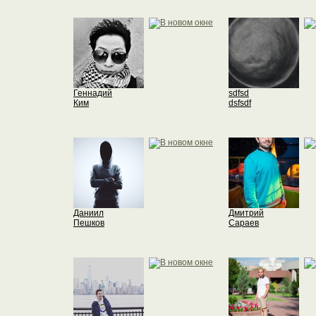
Геннадий
sdfsd
Ким
dsfsdf
Даниил
Дмитрий
Пешков
Сараев