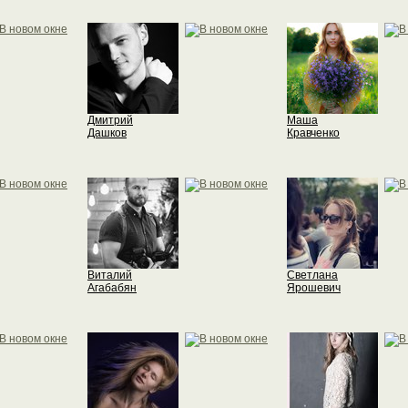
Дмитрий
Маша
Дашков
Кравченко
Виталий
Светлана
Агабабян
Ярошевич