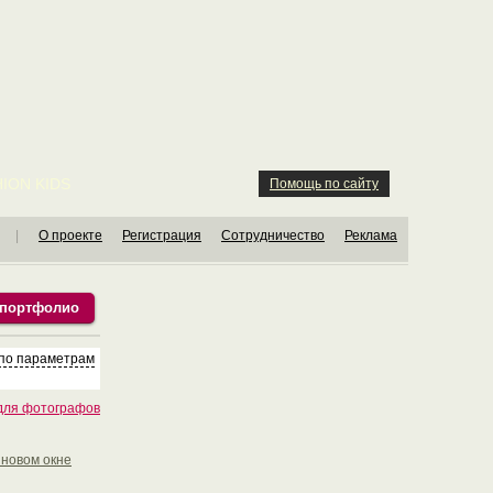
ION KIDS
Помощь по сайту
|
О проекте
Регистрация
Сотрудничество
Реклама
 портфолио
по параметрам
для фотографов