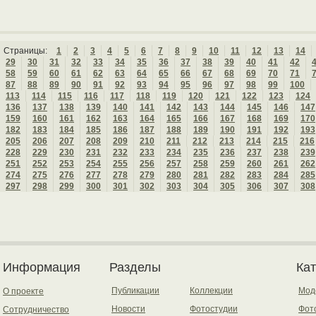
Страницы:
1
2
3
4
5
6
7
8
9
10
11
12
13
14
29
30
31
32
33
34
35
36
37
38
39
40
41
42
58
59
60
61
62
63
64
65
66
67
68
69
70
71
87
88
89
90
91
92
93
94
95
96
97
98
99
100
113
114
115
116
117
118
119
120
121
122
123
124
136
137
138
139
140
141
142
143
144
145
146
147
159
160
161
162
163
164
165
166
167
168
169
170
182
183
184
185
186
187
188
189
190
191
192
193
205
206
207
208
209
210
211
212
213
214
215
216
228
229
230
231
232
233
234
235
236
237
238
239
251
252
253
254
255
256
257
258
259
260
261
262
274
275
276
277
278
279
280
281
282
283
284
285
297
298
299
300
301
302
303
304
305
306
307
308
Информация
Разделы
Ка
Публикации
Коллекции
Мод
О проекте
Новости
Фотостудии
Фот
Сотрудничество