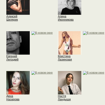
Алексей
Алина
Шклярик
Иконникова
Евгений
Кристина
Легоцкий
Лазинская
Дина
Настя
Назарова
Ландыши