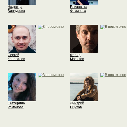
Надежда
Елизавета
Бинчурова
Фомичева
Сергей
Фарид
Коновалов
Мазитов
Екатерина
Дмитрий
Романова
Обухов