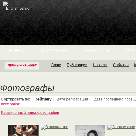
English version
МОДЕЛИ
ФОТОГРАФЫ
СТИЛИСТЫ
МОД
Блоги
Публикации
Новости
События
Личный кабинет
Фотографы
Сортировать по: [
рейтингу
]
дате регистрации
↓
дате последнего посе
всех online
Расширенный поиск фотографов