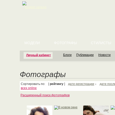
English version
МОДЕЛИ
ФОТОГРАФЫ
СТИЛИСТЫ
Блоги
Публикации
Новости
Личный кабинет
Фотографы
Сортировать по: [
рейтингу
]
дате регистрации
↓
дате посл
всех online
Расширенный поиск фотографов