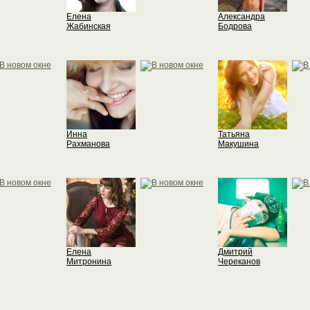
Елена
Александра
Жабинская
Бодрова
Инна
Татьяна
Рахманова
Макушина
Елена
Дмитрий
Митронина
Череканов