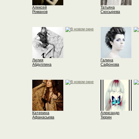
Алексей
Татьяна
Романов
Скосырева
Лилия
Галина
Абдуллина
Сафонова
Катерина
Александр
Афанасьева
Тюрин