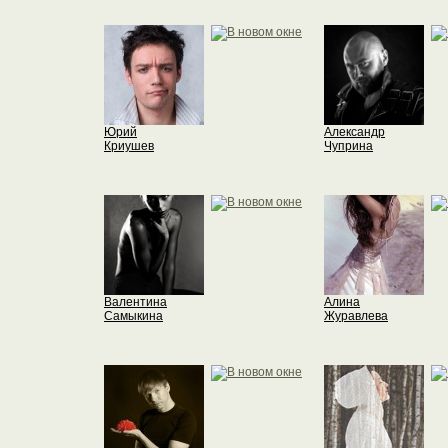
Юрий
Александр
Криушев
Чуприна
Валентина
Алина
Самыкина
Журавлева