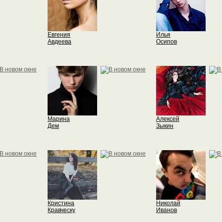
Евгения
Илья
Авдеева
Осипов
Марина
Алексей
Дем
Зыкин
Кристина
Николай
Кравческу
Иванов