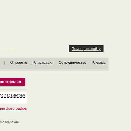
ION KIDS
Помощь по сайту
|
О проекте
Регистрация
Сотрудничество
Реклама
 портфолио
по параметрам
для фотографов