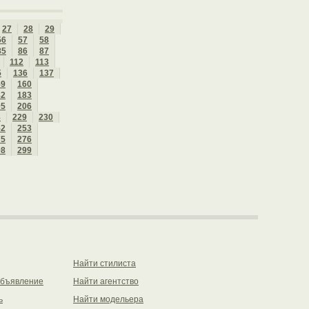
27
28
29
56
57
58
85
86
87
112
113
5
136
137
59
160
82
183
05
206
8
229
230
52
253
75
276
98
299
Найти стилиста
объявление
Найти агентство
ь
Найти модельера