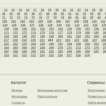
13
14
15
16
17
18
19
20
21
22
23
24
25
26
42
43
44
45
46
47
48
49
50
51
52
53
54
55
71
72
73
74
75
76
77
78
79
80
81
82
83
84
100
101
102
103
104
105
106
107
108
109
110
111
124
125
126
127
128
129
130
131
132
133
134
13
148
149
150
151
152
153
154
155
156
157
158
1
171
172
173
174
175
176
177
178
179
180
181
1
194
195
196
197
198
199
200
201
202
203
204
2
217
218
219
220
221
222
223
224
225
226
227
22
241
242
243
244
245
246
247
248
249
250
251
2
264
265
266
267
268
269
270
271
272
273
274
2
287
288
289
290
291
292
293
294
295
296
297
2
310
311
312
313
314
315
316
317
318
319
Каталог
Сервисы
Модели
Модельные агентства
Регистрация
Фотографы
Работодатели
Разместить 
Стилисты
Найти модел