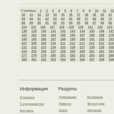
Страницы:
1
2
3
4
5
6
7
8
9
10
11
12
30
31
32
33
34
35
36
37
38
39
40
41
59
60
61
62
63
64
65
66
67
68
69
70
88
89
90
91
92
93
94
95
96
97
98
99
114
115
116
117
118
119
120
121
122
123
138
139
140
141
142
143
144
145
146
147
161
162
163
164
165
166
167
168
169
170
184
185
186
187
188
189
190
191
192
193
207
208
209
210
211
212
213
214
215
216
231
232
233
234
235
236
237
238
239
240
254
255
256
257
258
259
260
261
262
263
277
278
279
280
281
282
283
284
285
286
300
301
302
303
304
305
306
307
308
309
Информация
Разделы
Публикации
Коллекции
О проекте
Новости
Фотостудии
Сотрудничество
Блоги
Обучение
Контакты