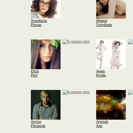
Anastasia
Ирина
Plugar
Голубева
Eliza
Анна
Perr
Кулик
Антон
Arnoub
Рязанов
Axe