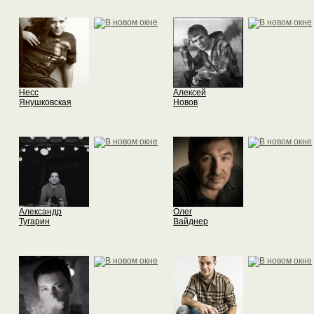
Несс
Алексей
Янушковская
Новов
Александр
Олег
Тугарин
Вайднер