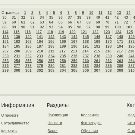
Страницы:
1
2
3
4
5
6
7
8
9
10
11
12
13
14
30
31
32
33
34
35
36
37
38
39
40
41
42
43
59
60
61
62
63
64
65
66
67
68
69
70
71
72
88
89
90
91
92
93
94
95
96
97
98
99
100
101
114
115
116
117
118
119
120
121
122
123
124
125
138
139
140
141
142
143
144
145
146
147
148
149
161
162
163
164
165
166
167
168
169
170
171
172
184
185
186
187
188
189
190
191
192
193
194
195
207
208
209
210
211
212
213
214
215
216
217
218
230
231
232
233
234
235
236
237
238
239
240
241
253
254
255
256
257
258
259
260
261
262
263
264
276
277
278
279
280
281
282
283
284
285
286
287
299
300
301
302
303
304
305
306
307
308
309
310
Информация
Разделы
Ка
Публикации
Коллекции
Мод
О проекте
Новости
Фотостудии
Фот
Сотрудничество
Блоги
Обучение
Сти
Контакты