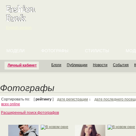
English version
МОДЕЛИ
ФОТОГРАФЫ
СТИЛИСТЫ
МОД
Блоги
Публикации
Новости
События
Личный кабинет
Фотографы
Сортировать по: [
рейтингу
]
дате регистрации
↓
дате последнего посе
всех online
Расширенный поиск фотографов