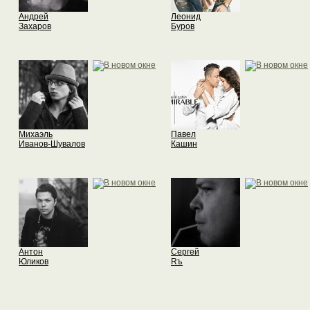
Андрей
Леонид
Захаров
Буров
Михаэль
Павел
Иванов-Шувалов
Кашин
Антон
Сергей
Юликов
Rъ