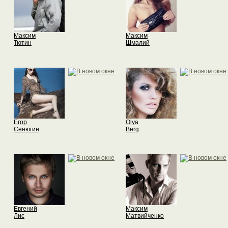
Максим
Максим
Тютин
Шмалий
Егор
Olya
Сенюгин
Berg
Евгений
Максим
Лис
Матвийченко