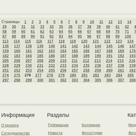
Страницы:
1
2
3
4
5
6
7
8
9
10
11
12
13
14
29
30
31
32
33
34
35
36
37
38
39
40
41
42
58
59
60
61
62
63
64
65
66
67
68
69
70
71
87
88
89
90
91
92
93
94
95
96
97
98
99
100
113
114
115
116
117
118
119
120
121
122
123
124
136
137
138
139
140
141
142
143
144
145
146
147
159
160
161
162
163
164
165
166
167
168
169
170
182
183
184
185
186
187
188
189
190
191
192
193
205
206
207
208
209
210
211
212
213
214
215
216
228
229
230
231
232
233
234
235
236
237
238
239
251
252
253
254
255
256
257
258
259
260
261
262
274
275
276
277
278
279
280
281
282
283
284
285
297
298
299
300
301
302
303
304
305
306
307
308
Информация
Разделы
Ка
Публикации
Коллекции
Мод
О проекте
Новости
Фотостудии
Фот
Сотрудничество