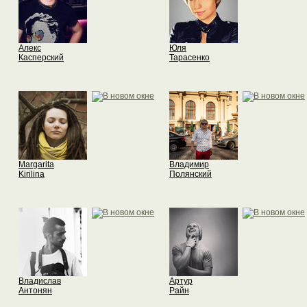
Алекс
Юля
Касперский
Тарасенко
Margarita
Владимир
Kirilina
Полянский
Владислав
Артур
Антонян
Райн