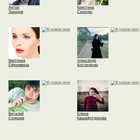
Антон
Кристина
Захаров
Серенко
Виктория
Александр
Ефремкина
Костюченко
Виталий
Елена
Солнцев
Кашафутдинова