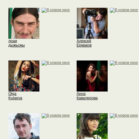
лоаи
Алексей
дыжьсжы
Ермаков
Olga
Анна
Kulaeva
Кавалерова