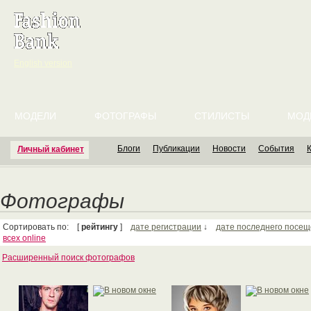
English version
МОДЕЛИ
ФОТОГРАФЫ
СТИЛИСТЫ
МОД
Блоги
Публикации
Новости
События
Личный кабинет
Фотографы
Сортировать по: [
рейтингу
]
дате регистрации
↓
дате последнего посе
всех online
Расширенный поиск фотографов