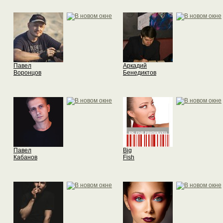
Павел
Аркадий
Воронцов
Бенедиктов
Павел
Big
Кабанов
Fish