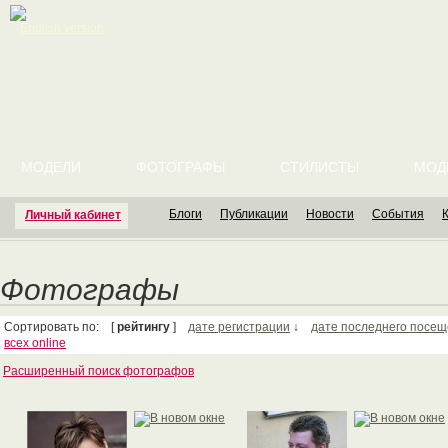
English version
МОДЕЛИ
ФОТОГРАФЫ
СТИЛИСТЫ
МОД
Блоги
Публикации
Новости
События
Личный кабинет
Фотографы
Сортировать по: [
рейтингу
]
дате регистрации
↓
дате последнего посе
всех online
Расширенный поиск фотографов