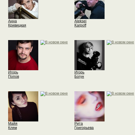
Анна
Aleksei
Кривицкая
Karpoff
Игорь
Игорь
Попов
Богун
Майя
Рита
Клям
Григорьева