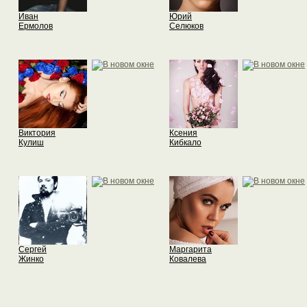
Иван
Юрий
Ермолов
Селюков
Виктория
Ксения
Кулиш
Кибкало
Сергей
Маргарита
Жинко
Ковалева