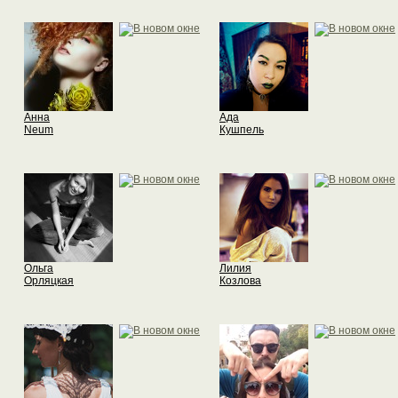
Анна
Ада
Neum
Кушпель
Ольга
Лилия
Орляцкая
Козлова