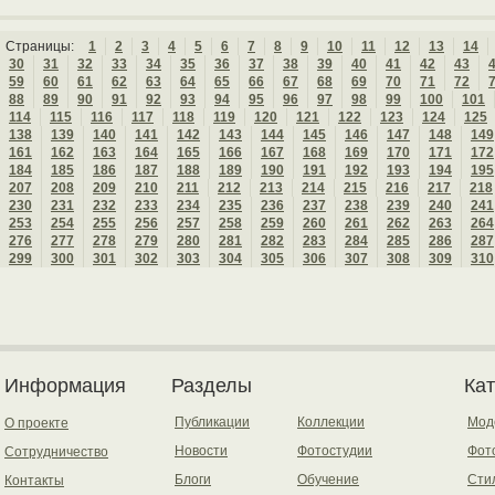
Страницы:
1
2
3
4
5
6
7
8
9
10
11
12
13
14
30
31
32
33
34
35
36
37
38
39
40
41
42
43
59
60
61
62
63
64
65
66
67
68
69
70
71
72
88
89
90
91
92
93
94
95
96
97
98
99
100
101
114
115
116
117
118
119
120
121
122
123
124
125
138
139
140
141
142
143
144
145
146
147
148
149
161
162
163
164
165
166
167
168
169
170
171
172
184
185
186
187
188
189
190
191
192
193
194
195
207
208
209
210
211
212
213
214
215
216
217
218
230
231
232
233
234
235
236
237
238
239
240
241
253
254
255
256
257
258
259
260
261
262
263
264
276
277
278
279
280
281
282
283
284
285
286
287
299
300
301
302
303
304
305
306
307
308
309
310
Информация
Разделы
Ка
Публикации
Коллекции
Мод
О проекте
Новости
Фотостудии
Фот
Сотрудничество
Блоги
Обучение
Сти
Контакты