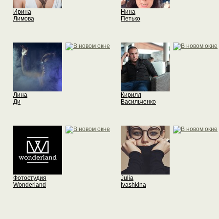
Ирина
Нина
Лимова
Петько
Лина
Кирилл
Ди
Васильченко
Фотостудия
Julia
Wonderland
Ivashkina