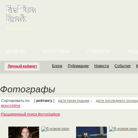
English version
МОДЕЛИ
ФОТОГРАФЫ
СТИЛИСТЫ
МОД
Блоги
Публикации
Новости
События
Личный кабинет
Фотографы
Сортировать по: [
рейтингу
]
дате регистрации
↓
дате последнего посе
всех online
Расширенный поиск фотографов