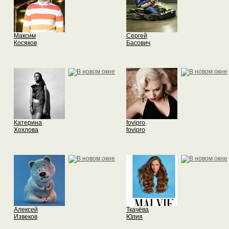
Максим
Сергей
Косяков
Басович
Катерина
fovipro
Хохлова
fovipro
Алексей
Ткачёва
Извеков
Юлия