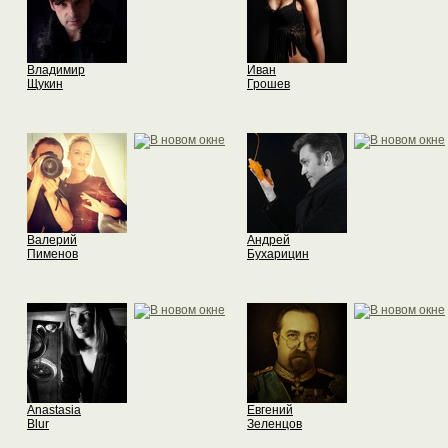
Владимир
Иван
Щукин
Грошев
Валерий
Андрей
Пименов
Бухарицин
Anastasia
Евгений
Blur
Зеленцов