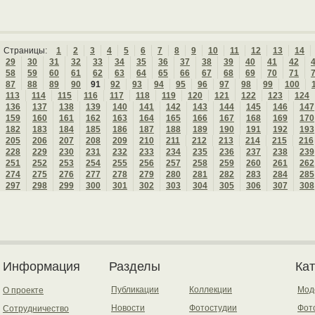
Страницы:
1
2
3
4
5
6
7
8
9
10
11
12
13
14
29
30
31
32
33
34
35
36
37
38
39
40
41
42
58
59
60
61
62
63
64
65
66
67
68
69
70
71
87
88
89
90
91
92
93
94
95
96
97
98
99
100
113
114
115
116
117
118
119
120
121
122
123
124
136
137
138
139
140
141
142
143
144
145
146
147
159
160
161
162
163
164
165
166
167
168
169
170
182
183
184
185
186
187
188
189
190
191
192
193
205
206
207
208
209
210
211
212
213
214
215
216
228
229
230
231
232
233
234
235
236
237
238
239
251
252
253
254
255
256
257
258
259
260
261
262
274
275
276
277
278
279
280
281
282
283
284
285
297
298
299
300
301
302
303
304
305
306
307
308
Информация
Разделы
Ка
Публикации
Коллекции
Мод
О проекте
Новости
Фотостудии
Фот
Сотрудничество