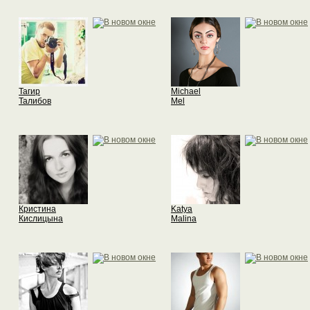
Тагир
Michael
Талибов
Mel
Кристина
Katya
Кислицына
Malina