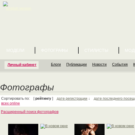
English version
МОДЕЛИ
ФОТОГРАФЫ
СТИЛИСТЫ
МОД
Блоги
Публикации
Новости
События
Личный кабинет
Фотографы
Сортировать по: [
рейтингу
]
дате регистрации
↓
дате последнего посе
всех online
Расширенный поиск фотографов