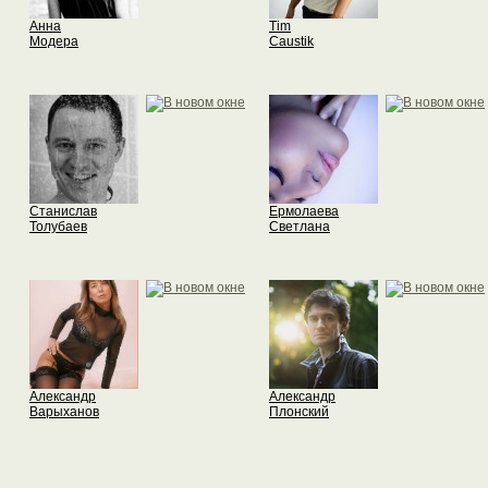
Анна
Tim
Модера
Caustik
Станислав
Ермолаева
Толубаев
Светлана
Александр
Александр
Варыханов
Плонский