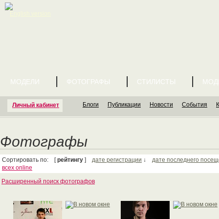
English version
МОДЕЛИ
ФОТОГРАФЫ
СТИЛИСТЫ
МОД
Блоги
Публикации
Новости
События
Личный кабинет
Фотографы
Сортировать по: [
рейтингу
]
дате регистрации
↓
дате последнего посе
всех online
Расширенный поиск фотографов