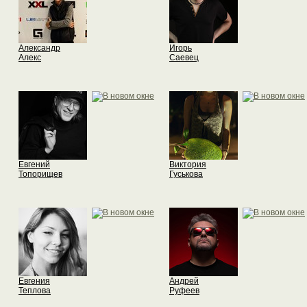
Александр
Игорь
Алекс
Саевец
Евгений
Виктория
Топорищев
Гуськова
Евгения
Андрей
Теплова
Руфеев