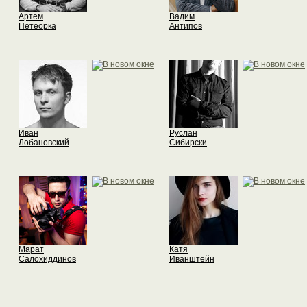
Артем
Вадим
Петеорка
Антипов
Иван
Руслан
Лобановский
Сибирски
Марат
Катя
Салохиддинов
Иванштейн