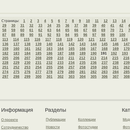
Страницы:
1
2
3
4
5
6
7
8
9
10
11
12
13
14
29
30
31
32
33
34
35
36
37
38
39
40
41
42
58
59
60
61
62
63
64
65
66
67
68
69
70
71
87
88
89
90
91
92
93
94
95
96
97
98
99
100
113
114
115
116
117
118
119
120
121
122
123
124
136
137
138
139
140
141
142
143
144
145
146
147
159
160
161
162
163
164
165
166
167
168
169
170
182
183
184
185
186
187
188
189
190
191
192
193
205
206
207
208
209
210
211
212
213
214
215
216
228
229
230
231
232
233
234
235
236
237
238
239
251
252
253
254
255
256
257
258
259
260
261
262
274
275
276
277
278
279
280
281
282
283
284
285
297
298
299
300
301
302
303
304
305
306
307
308
Информация
Разделы
Ка
Публикации
Коллекции
Мод
О проекте
Новости
Фотостудии
Фот
Сотрудничество