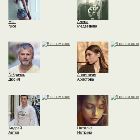
Mila
Алена
Nice
Медведева
Габриэль
Анастасия
Дюсил
Аристова
Андрей
Наталья
Артов
Ноткина