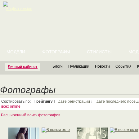
English version
МОДЕЛИ
ФОТОГРАФЫ
СТИЛИСТЫ
МОД
Блоги
Публикации
Новости
События
Личный кабинет
Фотографы
Сортировать по: [
рейтингу
]
дате регистрации
↓
дате последнего посе
всех online
Расширенный поиск фотографов