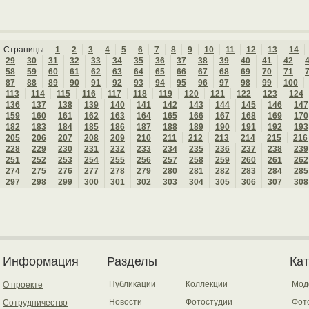
Страницы:
1
2
3
4
5
6
7
8
9
10
11
12
13
14
29
30
31
32
33
34
35
36
37
38
39
40
41
42
58
59
60
61
62
63
64
65
66
67
68
69
70
71
87
88
89
90
91
92
93
94
95
96
97
98
99
100
113
114
115
116
117
118
119
120
121
122
123
124
136
137
138
139
140
141
142
143
144
145
146
147
159
160
161
162
163
164
165
166
167
168
169
170
182
183
184
185
186
187
188
189
190
191
192
193
205
206
207
208
209
210
211
212
213
214
215
216
228
229
230
231
232
233
234
235
236
237
238
239
251
252
253
254
255
256
257
258
259
260
261
262
274
275
276
277
278
279
280
281
282
283
284
285
297
298
299
300
301
302
303
304
305
306
307
308
Информация
Разделы
Ка
Публикации
Коллекции
Мод
О проекте
Новости
Фотостудии
Фот
Сотрудничество