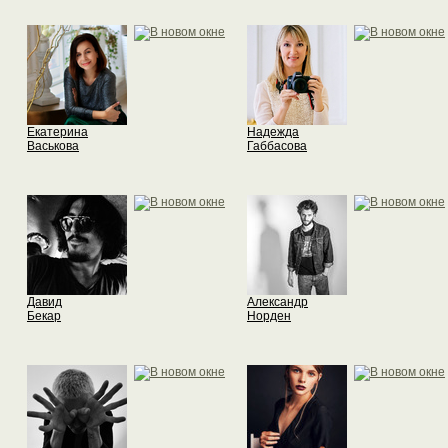
Екатерина
Надежда
Васькова
Габбасова
Давид
Александр
Бекар
Норден