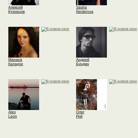
Алексей
Sasha
Кузнецов
Nesterova
Манана
Андрей
Каладзе
Бундин
Alex
Олег
Leon
Рой