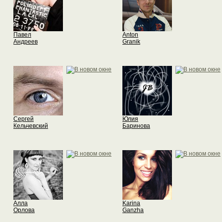
Павел
Anton
Андреев
Granik
Сергей
Юлия
Кельчевский
Баринова
Алла
Karina
Орлова
Ganzha