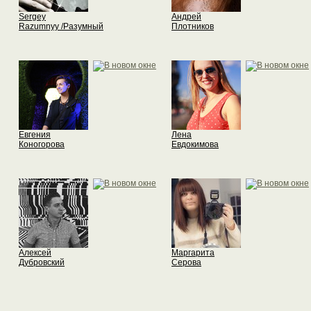
Sergey
Андрей
Razumnyy /Разумный
Плотников
Евгения
Лена
Коногорова
Евдокимова
Алексей
Маргарита
Дубровский
Серова