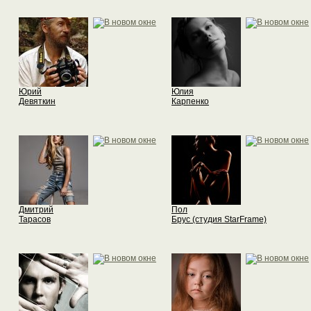
Юрий
Юлия
Девяткин
Карпенко
Дмитрий
Пол
Тарасов
Брус (студия StarFrame)