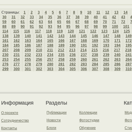
Страницы:
1
2
3
4
5
6
7
8
9
10
11
12
13
14
30
31
32
33
34
35
36
37
38
39
40
41
42
43
59
60
61
62
63
64
65
66
67
68
69
70
71
72
88
89
90
91
92
93
94
95
96
97
98
99
100
101
114
115
116
117
118
119
120
121
122
123
124
125
138
139
140
141
142
143
144
145
146
147
148
149
161
162
163
164
165
166
167
168
169
170
171
172
184
185
186
187
188
189
190
191
192
193
194
195
207
208
209
210
211
212
213
214
215
216
217
218
230
231
232
233
234
235
236
237
238
239
240
241
253
254
255
256
257
258
259
260
261
262
263
264
276
277
278
279
280
281
282
283
284
285
286
287
299
300
301
302
303
304
305
306
307
308
309
310
Информация
Разделы
Ка
Публикации
Коллекции
Мод
О проекте
Новости
Фотостудии
Фот
Сотрудничество
Блоги
Обучение
Сти
Контакты