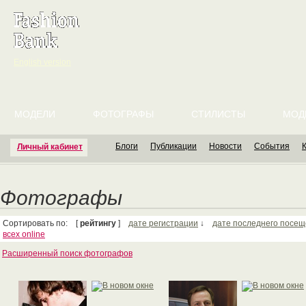
English version
МОДЕЛИ
ФОТОГРАФЫ
СТИЛИСТЫ
МОД
Блоги
Публикации
Новости
События
Личный кабинет
Фотографы
Сортировать по: [
рейтингу
]
дате регистрации
↓
дате последнего посе
всех online
Расширенный поиск фотографов