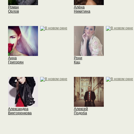
Роман
Алёна
Орлов
Никитина
Анна
Рони
Григорян
Кац
Александра
Алексей
Викторенкова
Подоба