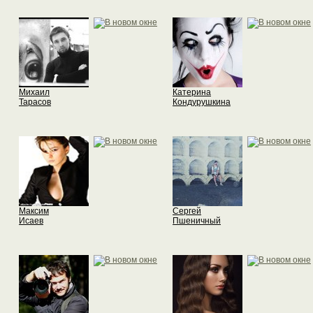
Михаил
Катерина
Тарасов
Кондурушкина
Максим
Сергей
Исаев
Пшеничный