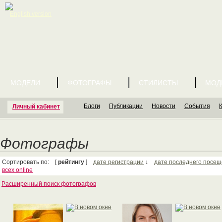
English version
МОДЕЛИ
ФОТОГРАФЫ
СТИЛИСТЫ
МОД
Блоги
Публикации
Новости
События
Личный кабинет
Фотографы
Сортировать по: [
рейтингу
]
дате регистрации
↓
дате последнего посе
всех online
Расширенный поиск фотографов