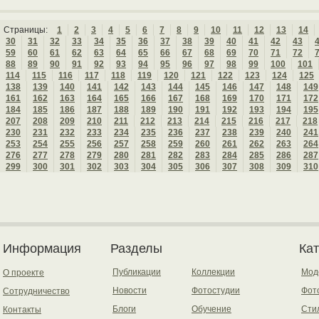
Страницы:
1
2
3
4
5
6
7
8
9
10
11
12
13
14
30
31
32
33
34
35
36
37
38
39
40
41
42
43
59
60
61
62
63
64
65
66
67
68
69
70
71
72
88
89
90
91
92
93
94
95
96
97
98
99
100
101
114
115
116
117
118
119
120
121
122
123
124
125
138
139
140
141
142
143
144
145
146
147
148
149
161
162
163
164
165
166
167
168
169
170
171
172
184
185
186
187
188
189
190
191
192
193
194
195
207
208
209
210
211
212
213
214
215
216
217
218
230
231
232
233
234
235
236
237
238
239
240
241
253
254
255
256
257
258
259
260
261
262
263
264
276
277
278
279
280
281
282
283
284
285
286
287
299
300
301
302
303
304
305
306
307
308
309
310
Информация
Разделы
Ка
Публикации
Коллекции
Мод
О проекте
Новости
Фотостудии
Фот
Сотрудничество
Блоги
Обучение
Сти
Контакты