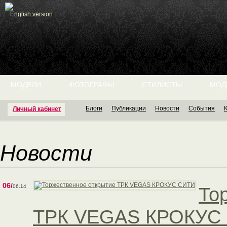
English version
МОДЕЛИ
ФОТОГРАФЫ
СТИЛИСТЫ
МОД
Блоги
Публикации
Новости
События
Личный кабинет
Новости
06/
06.14
То
ТРК VEGAS КРОКУС