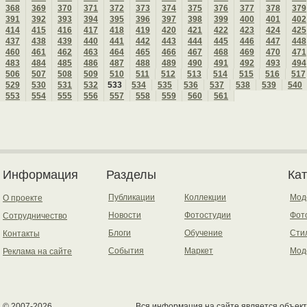
368
369
370
371
372
373
374
375
376
377
378
379
391
392
393
394
395
396
397
398
399
400
401
402
414
415
416
417
418
419
420
421
422
423
424
425
437
438
439
440
441
442
443
444
445
446
447
448
460
461
462
463
464
465
466
467
468
469
470
471
483
484
485
486
487
488
489
490
491
492
493
494
506
507
508
509
510
511
512
513
514
515
516
517
529
530
531
532
533
534
535
536
537
538
539
540
553
554
555
556
557
558
559
560
561
Информация
Разделы
Ка
Публикации
Коллекции
Мод
О проекте
Новости
Фотостудии
Фот
Сотрудничество
Блоги
Обучение
Сти
Контакты
События
Маркет
Мод
Реклама на сайте
© 2007-2026.
Вся информация на сайте является объект