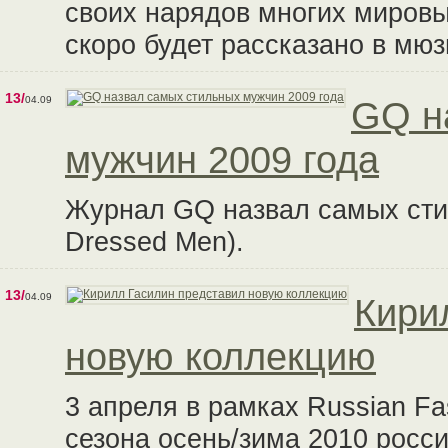
своих нарядов многих мировых
скоро будет рассказано в мюз
13/
04.09
GQ н
мужчин 2009 года
Журнал GQ назвал самых стил
Dressed Men).
13/
04.09
Кири
новую коллекцию
3 апреля в рамках Russian F
сезона осень/зима 2010 росс