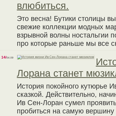
влюбиться.
Это весна! Бутики столицы вы
свежие коллекции модных мар
взрывной волны ностальгии по
про которые раньше мы все ск
14/
04.09
Ист
Лорана станет мюзи
История покойного кутюрье И
сказкой. Действительно, нач
Ив Сен-Лоран сумел проявит
пробиться на самую вершину 