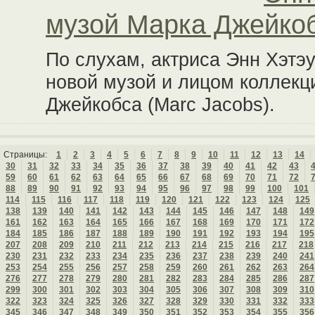
музой Марка Джейко
По слухам, актриса Энн Хэтэу
новой музой и лицом коллекц
Джейкобса (Marc Jacobs).
Страницы:
1
2
3
4
5
6
7
8
9
10
11
12
13
14
30
31
32
33
34
35
36
37
38
39
40
41
42
43
59
60
61
62
63
64
65
66
67
68
69
70
71
72
88
89
90
91
92
93
94
95
96
97
98
99
100
101
114
115
116
117
118
119
120
121
122
123
124
125
138
139
140
141
142
143
144
145
146
147
148
149
161
162
163
164
165
166
167
168
169
170
171
172
184
185
186
187
188
189
190
191
192
193
194
195
207
208
209
210
211
212
213
214
215
216
217
218
230
231
232
233
234
235
236
237
238
239
240
241
253
254
255
256
257
258
259
260
261
262
263
264
276
277
278
279
280
281
282
283
284
285
286
287
299
300
301
302
303
304
305
306
307
308
309
310
322
323
324
325
326
327
328
329
330
331
332
333
345
346
347
348
349
350
351
352
353
354
355
356