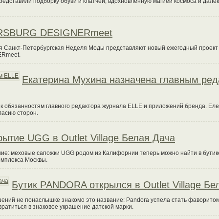
едставили подборку обуви и клатчей, вдохновленную магией космоса и далеки
RSBURG DESIGNERmeet
 Санкт-Петербургская Неделя Моды представляют новый ежегодный проект 
ERmeet.
Екатерина Мухина назначена главным ред
 к обязанностям главного редактора журнала ELLE и приложений бренда. Ел
ласию сторон.
ытие UGG в Outlet Village Белая Дача
ение: меховые сапожки UGG родом из Калифорнии теперь можно найти в бути
омплекса Москвы.
Бутик PANDORA открылся в Outlet Village Бе
ений не понаслышке знакомо это название: Pandora успела стать фаворитом
вратиться в знаковое украшение датской марки.