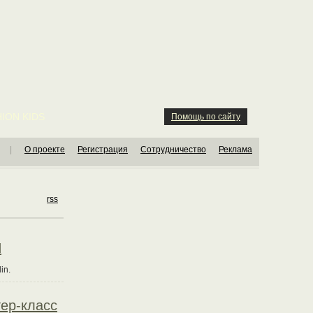
ION KIDS
Помощь по сайту
|
О проекте
Регистрация
Сотрудничество
Реклама
rss
N
in.
ер-класс