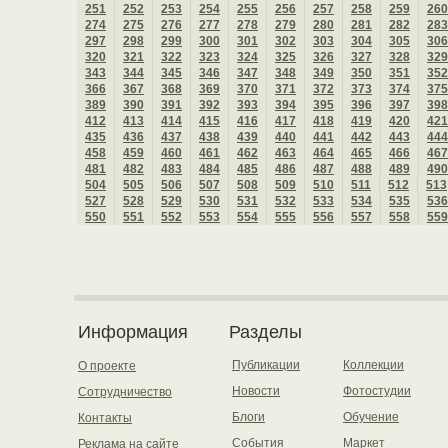
251
252
253
254
255
256
257
258
259
260
274
275
276
277
278
279
280
281
282
283
297
298
299
300
301
302
303
304
305
306
320
321
322
323
324
325
326
327
328
329
343
344
345
346
347
348
349
350
351
352
366
367
368
369
370
371
372
373
374
375
389
390
391
392
393
394
395
396
397
398
412
413
414
415
416
417
418
419
420
421
435
436
437
438
439
440
441
442
443
444
458
459
460
461
462
463
464
465
466
467
481
482
483
484
485
486
487
488
489
490
504
505
506
507
508
509
510
511
512
513
527
528
529
530
531
532
533
534
535
536
550
551
552
553
554
555
556
557
558
559
Информация
Разделы
Публикации
Коллекции
О проекте
Новости
Фотостудии
Сотрудничество
Блоги
Обучение
Контакты
События
Маркет
Реклама на сайте