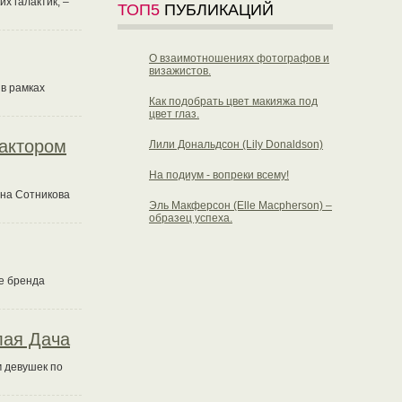
х галактик, –
ТОП5
ПУБЛИКАЦИЙ
О взаимотношениях фотографов и
визажистов.
в рамках
Как подобрать цвет макияжа под
цвет глаз.
актором
Лили Дональдсон (Lily Donaldson)
На подиум - вопреки всему!
ена Сотникова
Эль Макферсон (Elle Macpherson) –
образец успеха.
ке бренда
лая Дача
 девушек по