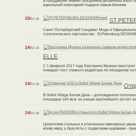
В преддверии зимних праздников дизайнеры Ballin пр
идеальный новогодний подарок самым близким.
15/
12.16
ST.PETE
Санкт-Петербургский Синдикат Моды и Официальная
стратегического партнерства - St.Petersburg DESIGN
14/
12.16
ELLE
С 1 февраля 2017 года Екатерина Мухина приступит
покидает пост главного редактора по обоюдному сог
14/
12.16
Откр
В Outlet Village Белая Дача – долгожданное пополн
площадью 104 кв.м. на улицах крупнейшего аутлет-к
14/
12.16
Ценителям стильных и утонченных ювелирных украш
всему миру, а браслеты с подвесками-шармами - пре