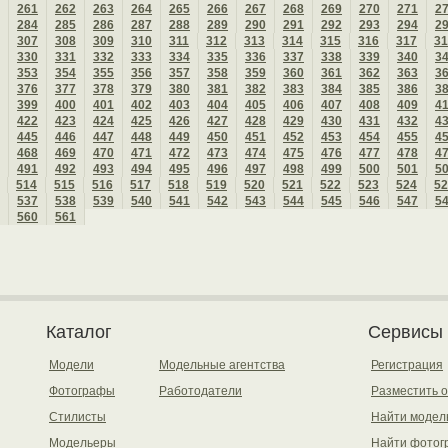
261
262
263
264
265
266
267
268
269
270
271
2
284
285
286
287
288
289
290
291
292
293
294
2
307
308
309
310
311
312
313
314
315
316
317
31
330
331
332
333
334
335
336
337
338
339
340
3
353
354
355
356
357
358
359
360
361
362
363
3
376
377
378
379
380
381
382
383
384
385
386
3
399
400
401
402
403
404
405
406
407
408
409
4
422
423
424
425
426
427
428
429
430
431
432
4
445
446
447
448
449
450
451
452
453
454
455
4
468
469
470
471
472
473
474
475
476
477
478
4
491
492
493
494
495
496
497
498
499
500
501
5
514
515
516
517
518
519
520
521
522
523
524
52
537
538
539
540
541
542
543
544
545
546
547
5
560
561
Каталог
Сервисы
Модели
Модельные агентства
Регистрация
Фотографы
Работодатели
Разместить 
Стилисты
Найти модел
Модельеры
Найти фотог