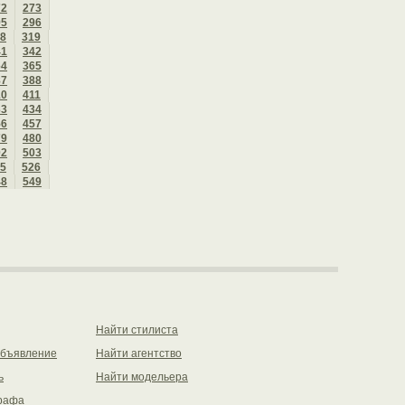
72
273
95
296
8
319
41
342
64
365
87
388
10
411
33
434
56
457
79
480
02
503
5
526
48
549
Найти стилиста
объявление
Найти агентство
ь
Найти модельера
рафа