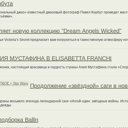
рбута
иональный джаз» известный джазовый фотограф Павел Корбут проведет маст
съёмки».
авляет новую коллекцию "Dream Angels Wicked"
 Victoria’s Secret предлагает вам погрузиться в таинственную атмосферу но
ИЯ МУСТАФИНА В ELISABETTA FRANCHI
пионка, настоящая красавица и гордость страны Алия Мустафина стала «Спо
Продолжение «звёздной» саги в но
а экраны восьмого эпизода легендарной саги «Изгой-один: звёздные войны. Ист
одежды.
одборка Ballin