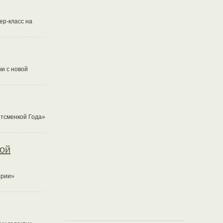
ер-класс на
чи с новой
ртсменкой Года»
вой
ории»