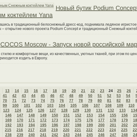
Новый бутик Podium Concep
м коктейлем Yana
чившись в традиционный белоснежный дресс-код, поднимала ледяное игристое
ы – открытие нового проекта Podium Concept и традиционный Снежный коктей
COCOS Moscow - Запуск новой российской мар
стилю и комфортные вещи, из качественных, уютных тканей, при этом по цен
приходится ездить в Европу.
13
14
15
16
17
18
19
20
21
22
23
24
25
26
41
42
43
44
45
46
47
48
49
50
51
52
53
54
70
71
72
73
74
75
76
77
78
79
80
81
82
83
99
100
101
102
103
104
105
106
107
108
109
110
123
124
125
126
127
128
129
130
131
132
133
13
146
147
148
149
150
151
152
153
154
155
156
1
169
170
171
172
173
174
175
176
177
178
179
1
192
193
194
195
196
197
198
199
200
201
202
2
215
216
217
218
219
220
221
222
223
224
225
22
238
239
240
241
242
243
244
245
246
247
248
2