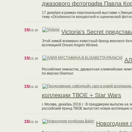
джазового фотографа Павла Ко
17 декабря в рамках персональной выставки «Эмоц
тему «Особенности концертной и сценической фото
15/
12.16
Victoria's Secret предст
Этой зимой всемирно известный бренд женского белья
коллекцией Dream Angels Wicked.
15/
12.16
АЛ
Российская гимнастка, двукратная олимпийская чем
по версии Glamour.
15/
12.16
коллекции ТВОЕ + Star Wars
г. Москва, декабрь 2016 г.: В преддверии выпуска н
российский бренд ТВОЕ выпустил новую коллекцию 
15/
12.16
Новогодняя п