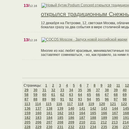
13/
12.16
открылся традиционным Снежны
12 декабря на Петровке, 12, светская Москва, обла
бокалах сразу за два события в мире столичной мод
13/
12.16
Многие из нас любят красивые, минималистичные по 
заставляют сомневаться, - но, как правило, за ними 
Страницы:
1
2
3
4
5
6
7
8
9
10
11
12
29
30
31
32
33
34
35
36
37
38
39
40
58
59
60
61
62
63
64
65
66
67
68
69
87
88
89
90
91
92
93
94
95
96
97
98
113
114
115
116
117
118
119
120
121
122
136
137
138
139
140
141
142
143
144
145
159
160
161
162
163
164
165
166
167
168
182
183
184
185
186
187
188
189
190
191
205
206
207
208
209
210
211
212
213
214
228
229
230
231
232
233
234
235
236
237