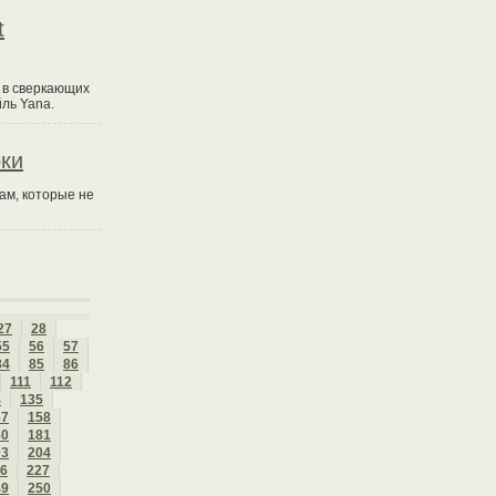
t
 в сверкающих
ль Yana.
ки
ам, которые не
27
28
55
56
57
84
85
86
111
112
4
135
57
158
80
181
03
204
6
227
49
250