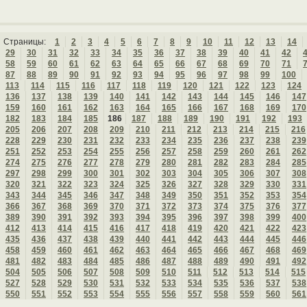
Страницы:
1
2
3
4
5
6
7
8
9
10
11
12
13
14
29
30
31
32
33
34
35
36
37
38
39
40
41
42
58
59
60
61
62
63
64
65
66
67
68
69
70
71
87
88
89
90
91
92
93
94
95
96
97
98
99
100
113
114
115
116
117
118
119
120
121
122
123
124
136
137
138
139
140
141
142
143
144
145
146
147
159
160
161
162
163
164
165
166
167
168
169
170
182
183
184
185
186
187
188
189
190
191
192
193
205
206
207
208
209
210
211
212
213
214
215
216
228
229
230
231
232
233
234
235
236
237
238
239
251
252
253
254
255
256
257
258
259
260
261
262
274
275
276
277
278
279
280
281
282
283
284
285
297
298
299
300
301
302
303
304
305
306
307
308
320
321
322
323
324
325
326
327
328
329
330
331
343
344
345
346
347
348
349
350
351
352
353
354
366
367
368
369
370
371
372
373
374
375
376
377
389
390
391
392
393
394
395
396
397
398
399
400
412
413
414
415
416
417
418
419
420
421
422
423
435
436
437
438
439
440
441
442
443
444
445
446
458
459
460
461
462
463
464
465
466
467
468
469
481
482
483
484
485
486
487
488
489
490
491
492
504
505
506
507
508
509
510
511
512
513
514
515
527
528
529
530
531
532
533
534
535
536
537
538
550
551
552
553
554
555
556
557
558
559
560
561