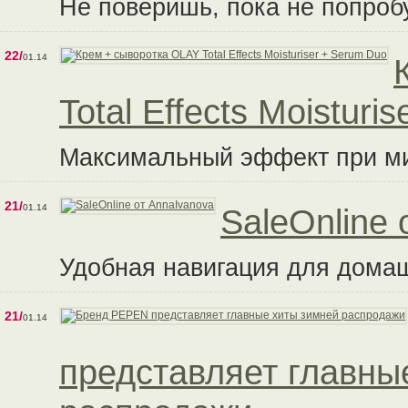
Не поверишь, пока не попроб
22/
01.14
Total Effects Moisturi
Максимальный эффект при м
21/
01.14
SaleOnline 
Удобная навигация для дома
21/
01.14
представляет главны