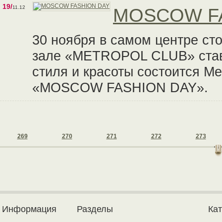
19/
11.12
MOSCOW F
30 ноября в самом центре с
зале «METRОPOL CLUB» став
стиля и красоты состоится М
«MOSCOW FASHION DAY».
269
270
271
272
273
Информация
Разделы
Ка