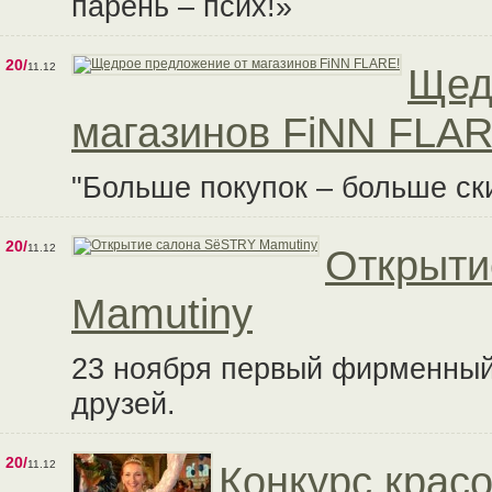
парень – псих!»
20/
11.12
Щед
магазинов FiNN FLAR
"Больше покупок – больше ски
20/
11.12
Открыти
Mamutiny
23 ноября первый фирменный
друзей.
20/
11.12
Конкурс крас