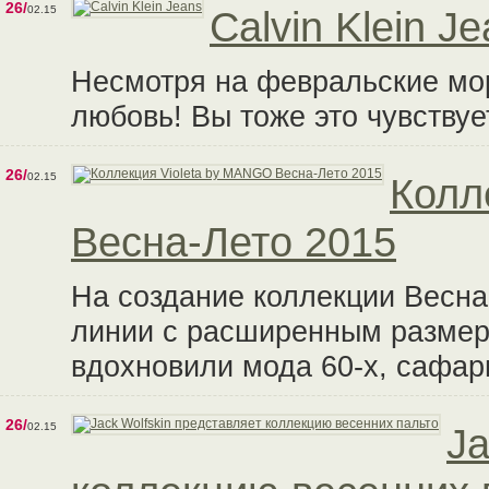
26/
02.15
Calvin Klein J
Несмотря на февральские мор
любовь! Вы тоже это чувствуе
26/
02.15
Колл
Весна-Лето 2015
На создание коллекции Весна
линии с расширенным размер
вдохновили мода 60-х, сафар
26/
02.15
Ja