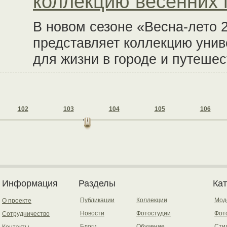
коллекцию весенних 
В новом сезоне «Весна-лето 
представляет коллекцию унив
для жизни в городе и путешес
102
103
104
105
106
Информация
Разделы
Ка
Публикации
Коллекции
Мод
О проекте
Новости
Фотостудии
Фот
Сотрудничество
Блоги
Обучение
Сти