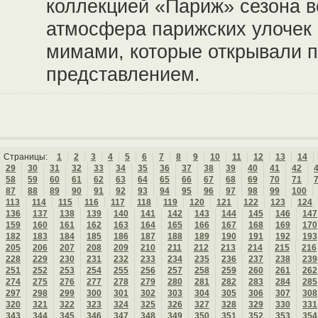
коллекцией «Париж» сезона в
атмосфера парижских улочек
мимами, которые открывали 
представлением.
Страницы:
1
2
3
4
5
6
7
8
9
10
11
12
13
14
29
30
31
32
33
34
35
36
37
38
39
40
41
42
58
59
60
61
62
63
64
65
66
67
68
69
70
71
87
88
89
90
91
92
93
94
95
96
97
98
99
100
113
114
115
116
117
118
119
120
121
122
123
124
136
137
138
139
140
141
142
143
144
145
146
147
159
160
161
162
163
164
165
166
167
168
169
170
182
183
184
185
186
187
188
189
190
191
192
193
205
206
207
208
209
210
211
212
213
214
215
216
228
229
230
231
232
233
234
235
236
237
238
239
251
252
253
254
255
256
257
258
259
260
261
262
274
275
276
277
278
279
280
281
282
283
284
285
297
298
299
300
301
302
303
304
305
306
307
308
320
321
322
323
324
325
326
327
328
329
330
331
343
344
345
346
347
348
349
350
351
352
353
354