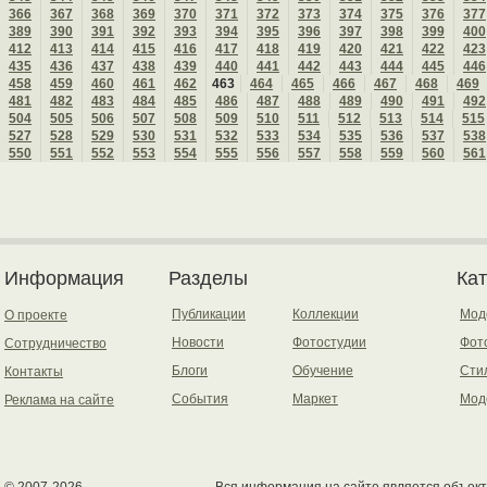
366
367
368
369
370
371
372
373
374
375
376
377
389
390
391
392
393
394
395
396
397
398
399
400
412
413
414
415
416
417
418
419
420
421
422
423
435
436
437
438
439
440
441
442
443
444
445
446
458
459
460
461
462
463
464
465
466
467
468
469
481
482
483
484
485
486
487
488
489
490
491
492
504
505
506
507
508
509
510
511
512
513
514
515
527
528
529
530
531
532
533
534
535
536
537
538
550
551
552
553
554
555
556
557
558
559
560
561
Информация
Разделы
Ка
Публикации
Коллекции
Мод
О проекте
Новости
Фотостудии
Фот
Сотрудничество
Блоги
Обучение
Сти
Контакты
События
Маркет
Мод
Реклама на сайте