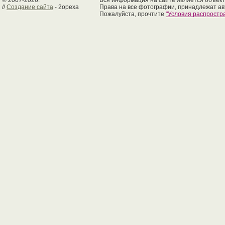
© 2007-2026.
Вся информация на сайте является объект
//
Создание сайта
- 2opexa
Права на все фотографии, принадлежат ав
Пожалуйста, прочтите
"Условия распрост