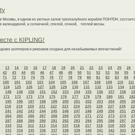
ty
е Москвы, в одном из уютных залов трехпалубного корабля ПОНТОН, состоитс
е календарной, а солнечной, спелой, сочной, теплой весны.
есте с KIPLING!
родских шопперов и рюкзаков создана для незабываемых впечатлений!
13
14
15
16
17
18
19
20
21
22
23
24
25
26
42
43
44
45
46
47
48
49
50
51
52
53
54
55
71
72
73
74
75
76
77
78
79
80
81
82
83
84
100
101
102
103
104
105
106
107
108
109
110
111
124
125
126
127
128
129
130
131
132
133
134
13
148
149
150
151
152
153
154
155
156
157
158
1
171
172
173
174
175
176
177
178
179
180
181
18
195
196
197
198
199
200
201
202
203
204
205
2
218
219
220
221
222
223
224
225
226
227
228
22
241
242
243
244
245
246
247
248
249
250
251
2
264
265
266
267
268
269
270
271
272
273
274
2
287
288
289
290
291
292
293
294
295
296
297
2
310
311
312
313
314
315
316
317
318
319
320
32
333
334
335
336
337
338
339
340
341
342
343
3