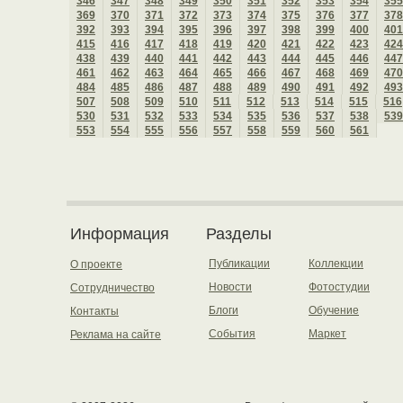
346
347
348
349
350
351
352
353
354
355
369
370
371
372
373
374
375
376
377
378
392
393
394
395
396
397
398
399
400
401
415
416
417
418
419
420
421
422
423
424
438
439
440
441
442
443
444
445
446
447
461
462
463
464
465
466
467
468
469
470
484
485
486
487
488
489
490
491
492
493
507
508
509
510
511
512
513
514
515
516
530
531
532
533
534
535
536
537
538
539
553
554
555
556
557
558
559
560
561
Информация
Разделы
Публикации
Коллекции
О проекте
Новости
Фотостудии
Сотрудничество
Блоги
Обучение
Контакты
События
Маркет
Реклама на сайте