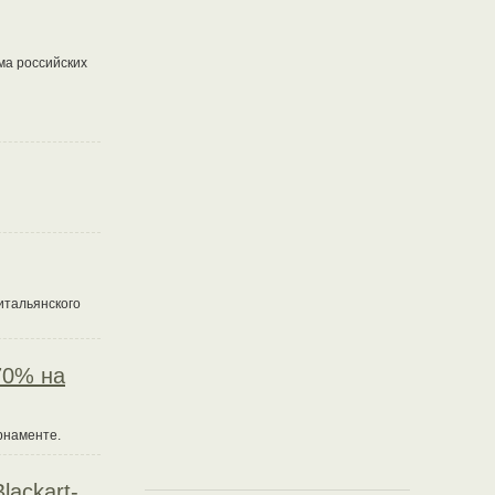
ма российских
итальянского
70% на
рнаменте.
lackart-