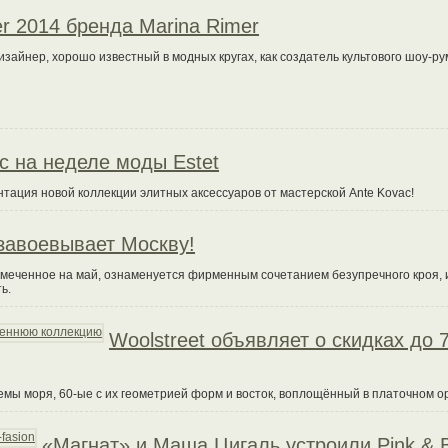
 2014 бренда Marina Rimer
зайнер, хорошо известный в модных кругах, как создатель культового шоу-ру
c на неделе моды Estet
нтация новой коллекции элитных аксессуаров от мастерской Ante Kovac!
 завоевывает Москву!
амеченное на май, ознаменуется фирменным сочетанием безупречного кроя, 
ь.
Woolstreet объявляет о скидках до 
емы моря, 60-ые с их геометрией форм и восток, воплощённый в платочном о
«Магнат» и Маша Цигаль устроили Pink & B