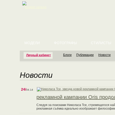
English version
МОДЕЛИ
ФОТОГРАФЫ
СТИЛИСТЫ
Блоги
Публикации
Новости
Личный кабинет
Новости
24/
04.14
рекламной кампании Oris продо
Следуя за поисками Николаса Тсе, стремящегося най
рекламная съёмка идеально изображает философию O