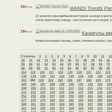
19/
04.14
WANDI Trends Par
22 апреля в красивейшем ресторане на воде в центр
очень приятному поводу - наступление настоящей, н
19/
04.14
Каникулы вм
Новая коллекция багажа, сумок, пляжных корзин, го
Страницы:
1
2
3
4
5
6
7
8
9
10
11
12
30
31
32
33
34
35
36
37
38
39
40
41
59
60
61
62
63
64
65
66
67
68
69
70
88
89
90
91
92
93
94
95
96
97
98
99
114
115
116
117
118
119
120
121
122
123
138
139
140
141
142
143
144
145
146
147
161
162
163
164
165
166
167
168
169
170
185
186
187
188
189
190
191
192
193
194
208
209
210
211
212
213
214
215
216
217
231
232
233
234
235
236
237
238
239
240
254
255
256
257
258
259
260
261
262
263
277
278
279
280
281
282
283
284
285
286
300
301
302
303
304
305
306
307
308
309
323
324
325
326
327
328
329
330
331
332