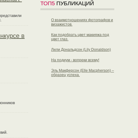
ТОП5
ПУБЛИКАЦИЙ
 представили
.
О взаимотношениях фотографов и
визажистов.
онкурсе в
Как подобрать цвет макияжа под
цвет глаз.
Лили Дональдсон (Lily Donaldson)
На подиум - вопреки всему!
Эль Макферсон (Elle Macpherson) –
образец успеха.
лонников
вий.