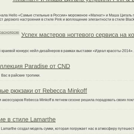
рнала Hello «Самые стильные в России» мороженое «Магнат» и Маша Цигаль
 дерзкого настроения в стиле Pink и воплощение элегантности в стиле Black
Успех мастеров ногтевого сервиса на к
I-й краевой конкурс нейл-дизайнеров в рамках выставки «Идеал красоты-2014».
ллекция Paradise от CND
Вас в райские тропики.
ые рюкзаки от Rebecca Minkoff
 аксессуаров Rebecca Minkoff в летнем сезоне решила порадовать своих пок
е в стиле Lamarthe
 Lamarthe создал модель сумки, которая погружает нас в атмосферу путешест