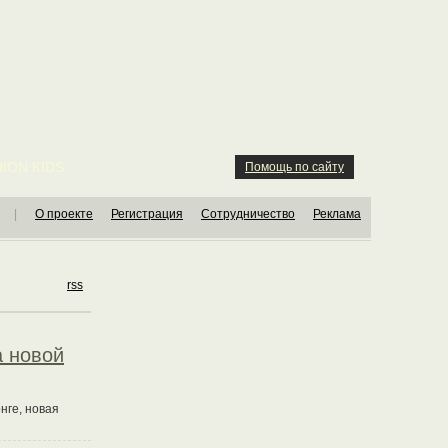
ION KIDS
Помощь по сайту
|
О проекте
Регистрация
Сотрудничество
Реклама
rss
а новой
нге, новая