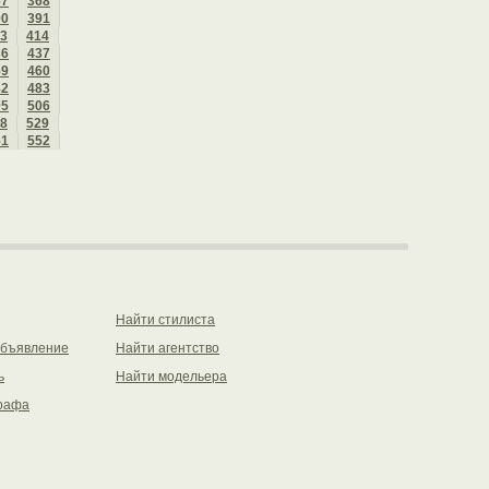
67
368
90
391
3
414
36
437
59
460
82
483
05
506
8
529
51
552
Найти стилиста
объявление
Найти агентство
ь
Найти модельера
рафа