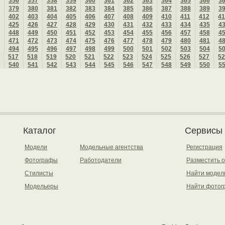
356
357
358
359
360
361
362
363
364
365
366
3
379
380
381
382
383
384
385
386
387
388
389
3
402
403
404
405
406
407
408
409
410
411
412
41
425
426
427
428
429
430
431
432
433
434
435
4
448
449
450
451
452
453
454
455
456
457
458
4
471
472
473
474
475
476
477
478
479
480
481
4
494
495
496
497
498
499
500
501
502
503
504
5
517
518
519
520
521
522
523
524
525
526
527
52
540
541
542
543
544
545
546
547
548
549
550
5
Каталог
Сервисы
Модели
Модельные агентства
Регистрация
Фотографы
Работодатели
Разместить 
Стилисты
Найти модел
Модельеры
Найти фотог