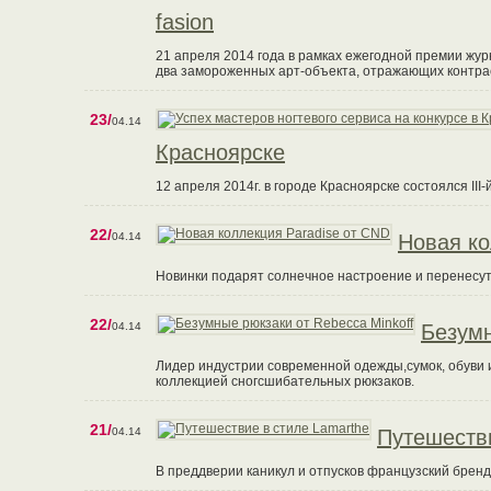
fasion
21 апреля 2014 года в рамках ежегодной премии жу
два замороженных арт-объекта, отражающих контраст
23/
04.14
Красноярске
12 апреля 2014г. в городе Красноярске состоялся II
22/
04.14
Новая ко
Новинки подарят солнечное настроение и перенесут 
22/
04.14
Безумн
Лидер индустрии современной одежды,сумок, обуви и
коллекцией сногсшибательных рюкзаков.
21/
04.14
Путешестви
В преддверии каникул и отпусков французский бренд