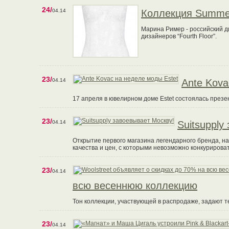
24/
04.14
Коллекция Summer
Марина Ример - российский ди
дизайнеров “Fourth Floor”.
23/
04.14
Ante Kova
17 апреля в ювелирном доме Estet состоялась презе
23/
04.14
Suitsupply
Открытие первого магазина легендарного бренда, н
качества и цен, с которыми невозможно конкурироват
23/
04.14
всю весеннюю коллекцию
Тон коллекции, участвующей в распродаже, задают т
23/
04.14