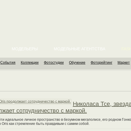
МОДЕЛЬЕРЫ
МОДЕЛЬНЫЕ АГЕНТСТВА
FASH
События
Коллекции
Фотостудии
Обучение
Фоторейтинг
Маркет
Николаса Тсе, звезд
лжает сотрудничество с маркой.
ти идеальное личное пространство в безумном мегаполисе, его родном Гонко
ris как стремление быть правдивым с самим собой.