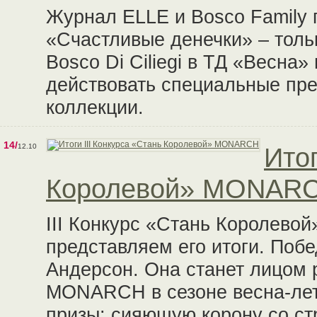
Журнал ELLE и Bosco Family
«Счастливые денечки» – толь
Bosco Di Ciliegi в ТД «Весна»
действовать специальные пр
коллекции.
14/
12.10
Итог
Королевой» MONAR
III Конкурс «Стань Королевой
представляем его итоги. Поб
Андерсон. Она станет лицом 
MONARCH в сезоне весна-лето
призы: сияющую корону со ст