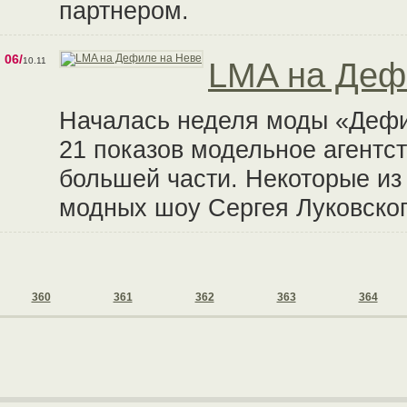
партнером.
06/
10.11
LMA на Деф
Началась неделя моды «Дефи
21 показов модельное агентс
большей части. Некоторые из
модных шоу Сергея Луковског
360
361
362
363
364