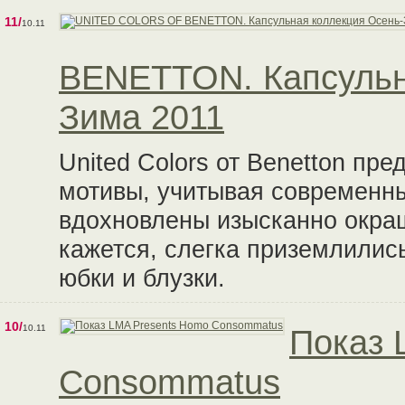
11/
10.11
BENETTON. Капсульн
Зима 2011
United Colors от Benetton пр
мотивы, учитывая современн
вдохновлены изысканно окра
кажется, слегка приземлилис
юбки и блузки.
10/
10.11
Показ 
Consommatus