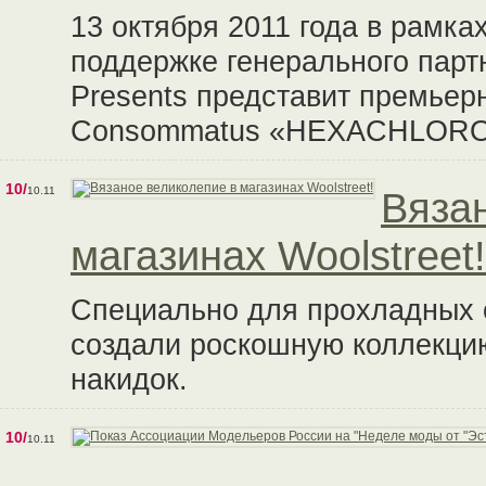
13 октября 2011 года в рам
поддержке генерального парт
Presents представит премье
Consommatus «HEXACHLOR
10/
10.11
Вяза
магазинах Woolstreet!
Специально для прохладных о
создали роскошную коллекци
накидок.
10/
10.11