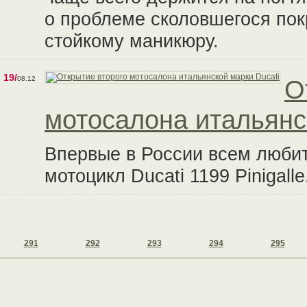
о проблеме сколовшегося пок
стойкому маникюру.
19/
08.12
О
мотосалона итальянс
Впервые в России всем люби
мотоцикл Ducati 1199 Pinigalle
291
292
293
294
295