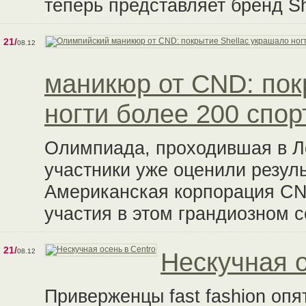
теперь представляет бренд S
21/
08.12
маникюр от CND: пок
ногти более 200 спор
Олимпиада, проходившая в Ло
участники уже оценили резул
Американская корпорация CND
участия в этом грандиозном 
21/
08.12
Нескучная о
Приверженцы fast fashion опя